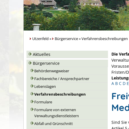
Utzenfeld
»
Bürgerservice
»
Verfahrensbeschreibungen
Die Verf
Aktuelles
Verwaltu
Bürgerservice
Vorausse
Behördenwegweiser
Fristen/
Leistung
Fachbereiche / Ansprechpartner
A
B
C
D
E
Lebenslagen
Frei
Verfahrensbeschreibungen
Formulare
Med
Formulare von externen
Verwaltungsdienstleistern
Sind Sie
Abfall und Grünschnitt
Artikel 5