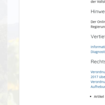
der Volls
Hinwe
Der Onli
Regierun
Verti
Informat
Diagnost
Recht
Verordnu
2017 übe
Verordnu
Aufhebun
Artikel