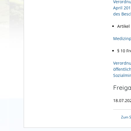
Verordnu
April 20
des Besc
Artikel
Medizinp
§ 10 Fr
Verordnu
öffentli
Sozialmi
Freig
18.07.20
Zum S