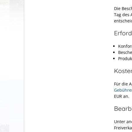
Die Besc
Tag des 
entschei
Erford
Konfor
Besche
Produkt
Koste
Für die 
Gebühren
EUR an.
Bearb
Unter an
Freiverk