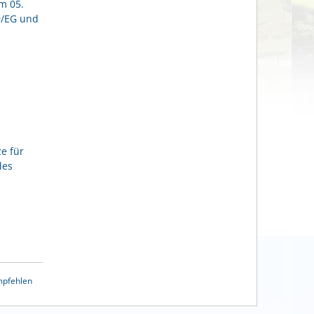
m 05.
9/EG und
e für
des
mpfehlen