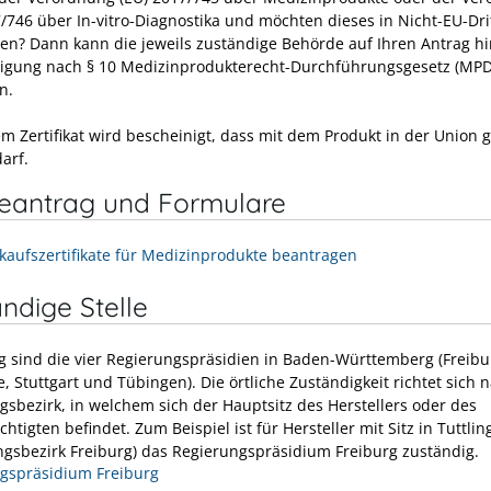
7/746
über
In-vitro-Diagnostika und möchten dieses
in Nicht-EU-Dri
ren? Dann
kann
die jeweils zuständige Behörde auf Ihren Antrag hi
igung nach § 10 Medizinprodukterecht-Durchführungsgesetz (MP
n.
em Zertifikat wird bescheinigt, dass mit dem Produkt in der Union 
arf.
neantrag und Formulare
rkaufszertifikate für Medizinprodukte beantragen
ndige Stelle
g sind die vier Regierungspräsidien in Baden-Württemberg (Freibu
, Stuttgart und Tübingen). Die örtliche Zuständigkeit richtet sich
gsbezirk, in welchem sich der Hauptsitz des Herstellers oder des
htigten befindet. Zum Beispiel ist für Hersteller mit Sitz in Tuttli
ngsbezirk Freiburg) das Regierungspräsidium Freiburg zuständig.
gspräsidium Freiburg