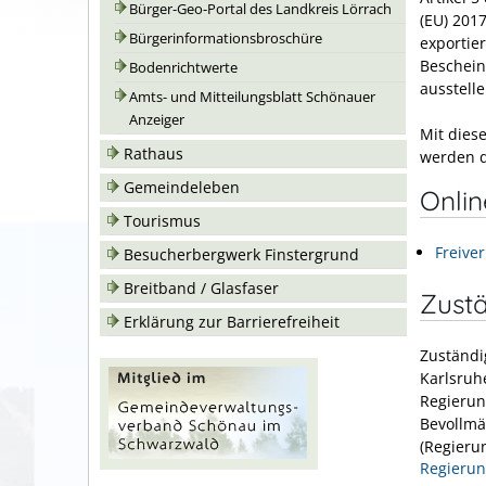
Bürger-Geo-Portal des Landkreis Lörrach
(EU) 201
Bürgerinformationsbroschüre
exportie
Beschein
Bodenrichtwerte
ausstelle
Amts- und Mitteilungsblatt Schönauer
Anzeiger
Mit dies
Rathaus
werden d
Gemeindeleben
Onli
Tourismus
Freive
Besucherbergwerk Finstergrund
Breitband / Glasfaser
Zustä
Erklärung zur Barrierefreiheit
Zuständi
Karlsruhe
Regierun
Bevollmäc
(Regieru
Regierun