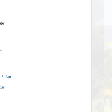
ige
o-
5. April
zur