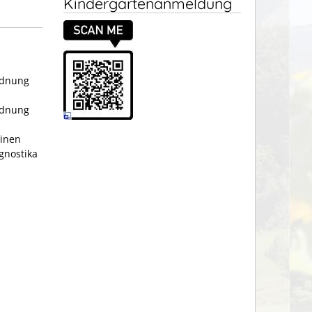
Kindergartenanmeldung
rdnung
rdnung
einen
agnostika