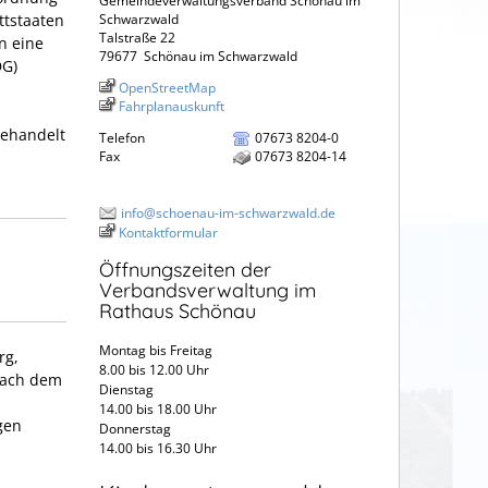
Gemeindeverwaltungsverband Schönau im
ttstaaten
Schwarzwald
Talstraße 22
n eine
79677
Schönau im Schwarzwald
DG)
OpenStreetMap
Fahrplanauskunft
gehandelt
Telefon
07673 8204-0
Fax
07673 8204-14
info@schoenau-im-schwarzwald.de
Kontaktformular
Öffnungszeiten der
Verbandsverwaltung im
Rathaus Schönau
Montag bis Freitag
rg,
8.00 bis 12.00 Uhr
 nach dem
Dienstag
14.00 bis 18.00 Uhr
ngen
Donnerstag
14.00 bis 16.30 Uhr