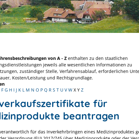
ahrensbeschreibungen von A - Z
enthalten zu den staatlichen
ngsdienstleistungen jeweils alle wesentlichen Informationen zu
tzungen, zuständiger Stelle, Verfahrensablauf, erforderlichen Unt
Dauer, Kosten/Leistung und Rechtsgrundlage.
en
F
G
H
I
J
K
L
M
N
O
P
Q
R
S
T
U
V
W
X
Y
Z
verkaufszertifikate für
izinprodukte beantragen
 verantwortlich für das Inverkehrbringen
eines Medizinproduktes
g
der Verordnung (EU) 2017/745
über Medizinprodukte
oder der Ve