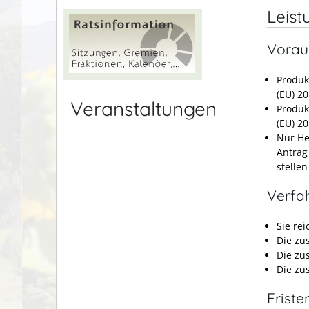
Leist
Vorau
Produk
(EU) 2
Veranstaltungen
Produk
(EU) 2
Nur He
Antrag 
stellen
Verfa
Sie re
Die zu
Die zu
Die zu
Friste