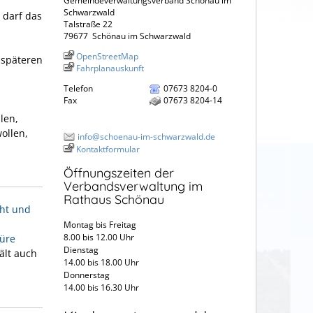
Gemeindeverwaltungsverband Schönau im
Schwarzwald
 darf das
Talstraße 22
79677
Schönau im Schwarzwald
OpenStreetMap
 späteren
Fahrplanauskunft
Telefon
07673 8204-0
Fax
07673 8204-14
len,
ollen,
info@schoenau-im-schwarzwald.de
Kontaktformular
Öffnungszeiten der
Verbandsverwaltung im
Rathaus Schönau
cht und
Montag bis Freitag
8.00 bis 12.00 Uhr
üre
Dienstag
ält auch
14.00 bis 18.00 Uhr
Donnerstag
14.00 bis 16.30 Uhr