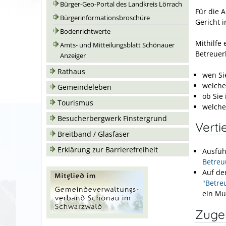
Bürger-Geo-Portal des Landkreis Lörrach
Für die 
Bürgerinformationsbroschüre
Gericht i
Bodenrichtwerte
Mithilfe
Amts- und Mitteilungsblatt Schönauer
Betreuer
Anzeiger
Rathaus
wen Si
welche
Gemeindeleben
ob Sie
Tourismus
welche
Besucherbergwerk Finstergrund
Verti
Breitband / Glasfaser
Erklärung zur Barrierefreiheit
Ausfüh
Betreu
Auf de
"Betre
ein Mu
Zuge