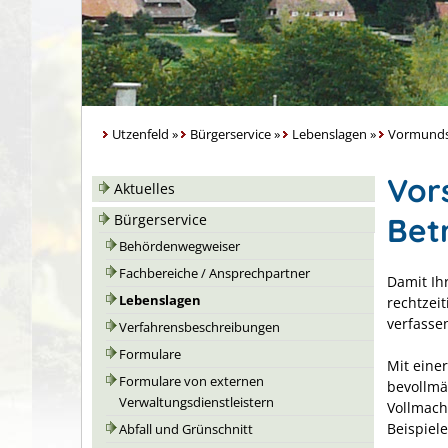
Utzenfeld
»
Bürgerservice
»
Lebenslagen
»
Vormundsc
Vor
Aktuelles
Bet
Bürgerservice
Behördenwegweiser
Fachbereiche / Ansprechpartner
Damit Ihr
Lebenslagen
rechtzei
verfasse
Verfahrensbeschreibungen
Formulare
Mit eine
Formulare von externen
bevollmä
Verwaltungsdienstleistern
Vollmach
Beispiel
Abfall und Grünschnitt