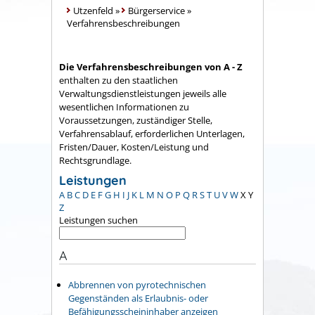
Utzenfeld
»
Bürgerservice
»
Verfahrensbeschreibungen
Die Verfahrensbeschreibungen von A - Z
enthalten zu den staatlichen
Verwaltungsdienstleistungen jeweils alle
wesentlichen Informationen zu
Voraussetzungen, zuständiger Stelle,
Verfahrensablauf, erforderlichen Unterlagen,
Fristen/Dauer, Kosten/Leistung und
Rechtsgrundlage.
Leistungen
A
B
C
D
E
F
G
H
I
J
K
L
M
N
O
P
Q
R
S
T
U
V
W
X
Y
Z
Leistungen suchen
A
Abbrennen von pyrotechnischen
Gegenständen als Erlaubnis- oder
Befähigungsscheininhaber anzeigen