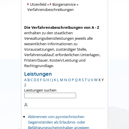
Utzenfeld
»
Bürgerservice
»
Verfahrensbeschreibungen
Die Verfahrensbeschreibungen von A - Z
enthalten zu den staatlichen
Verwaltungsdienstleistungen jeweils alle
wesentlichen Informationen zu
Voraussetzungen, zuständiger Stelle,
Verfahrensablauf, erforderlichen Unterlagen,
Fristen/Dauer, Kosten/Leistung und
Rechtsgrundlage.
Leistungen
A
B
C
D
E
F
G
H
I
J
K
L
M
N
O
P
Q
R
S
T
U
V
W
X
Y
Z
Leistungen suchen
A
Abbrennen von pyrotechnischen
Gegenständen als Erlaubnis- oder
Befähigungsscheininhaber anzeigen