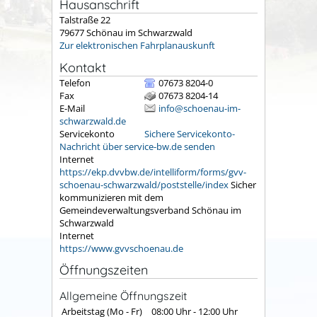
Hausanschrift
Talstraße 22
79677
Schönau im Schwarzwald
Zur elektronischen Fahrplanauskunft
Kontakt
Telefon
07673 8204-0
Fax
07673 8204-14
E-Mail
info@schoenau-im-
schwarzwald.de
Servicekonto
Sichere Servicekonto-
Nachricht über service-bw.de senden
Internet
https://ekp.dvvbw.de/intelliform/forms/gvv-
schoenau-schwarzwald/poststelle/index
Sicher
kommunizieren mit dem
Gemeindeverwaltungsverband Schönau im
Schwarzwald
Internet
https://www.gvvschoenau.de
Öffnungszeiten
Allgemeine Öffnungszeit
Arbeitstag (Mo - Fr)
08:00 Uhr
-
12:00 Uhr