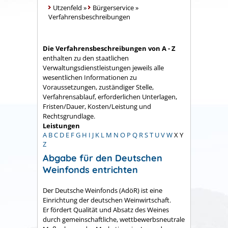
Utzenfeld
»
Bürgerservice
»
Verfahrensbeschreibungen
Die Verfahrensbeschreibungen von A - Z
enthalten zu den staatlichen
Verwaltungsdienstleistungen jeweils alle
wesentlichen Informationen zu
Voraussetzungen, zuständiger Stelle,
Verfahrensablauf, erforderlichen Unterlagen,
Fristen/Dauer, Kosten/Leistung und
Rechtsgrundlage.
Leistungen
A
B
C
D
E
F
G
H
I
J
K
L
M
N
O
P
Q
R
S
T
U
V
W
X
Y
Z
Abgabe für den Deutschen
Weinfonds entrichten
Der Deutsche Weinfonds (AdöR) ist eine
Einrichtung der deutschen Weinwirtschaft.
Er fördert Qualität und Absatz des Weines
durch gemeinschaftliche, wettbewerbsneutrale