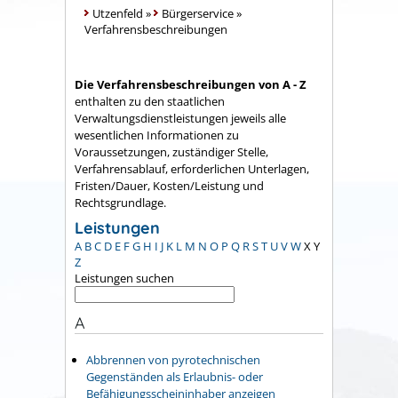
Utzenfeld
»
Bürgerservice
»
Verfahrensbeschreibungen
Die Verfahrensbeschreibungen von A - Z
enthalten zu den staatlichen
Verwaltungsdienstleistungen jeweils alle
wesentlichen Informationen zu
Voraussetzungen, zuständiger Stelle,
Verfahrensablauf, erforderlichen Unterlagen,
Fristen/Dauer, Kosten/Leistung und
Rechtsgrundlage.
Leistungen
A
B
C
D
E
F
G
H
I
J
K
L
M
N
O
P
Q
R
S
T
U
V
W
X
Y
Z
Leistungen suchen
A
Abbrennen von pyrotechnischen
Gegenständen als Erlaubnis- oder
Befähigungsscheininhaber anzeigen