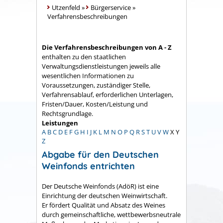
Utzenfeld
»
Bürgerservice
»
Verfahrensbeschreibungen
Die Verfahrensbeschreibungen von A - Z
enthalten zu den staatlichen
Verwaltungsdienstleistungen jeweils alle
wesentlichen Informationen zu
Voraussetzungen, zuständiger Stelle,
Verfahrensablauf, erforderlichen Unterlagen,
Fristen/Dauer, Kosten/Leistung und
Rechtsgrundlage.
Leistungen
A
B
C
D
E
F
G
H
I
J
K
L
M
N
O
P
Q
R
S
T
U
V
W
X
Y
Z
Abgabe für den Deutschen
Weinfonds entrichten
Der Deutsche Weinfonds (AdöR) ist eine
Einrichtung der deutschen Weinwirtschaft.
Er fördert Qualität und Absatz des Weines
durch gemeinschaftliche, wettbewerbsneutrale