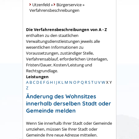
Utzenfeld
»
Bürgerservice
»
Verfahrensbeschreibungen
Die Verfahrensbeschreibungen von A - Z
enthalten zu den staatlichen
Verwaltungsdienstleistungen jeweils alle
wesentlichen Informationen zu
Voraussetzungen, zuständiger Stelle,
Verfahrensablauf, erforderlichen Unterlagen,
Fristen/Dauer, Kosten/Leistung und
Rechtsgrundlage.
Leistungen
A
B
C
D
E
F
G
H
I
J
K
L
M
N
O
P
Q
R
S
T
U
V
W
X
Y
Z
Änderung des Wohnsitzes
innerhalb derselben Stadt oder
Gemeinde melden
Wenn Sie innerhalb Ihrer Stadt oder Gemeinde
umziehen, müssen Sie Ihrer Stadt oder
Gemeinde Ihre neue Adresse mitteilen.