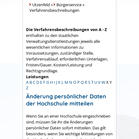
Utzenfeld
»
Bürgerservice
»
Verfahrensbeschreibungen
Die Verfahrensbeschreibungen von A - Z
enthalten zu den staatlichen
Verwaltungsdienstleistungen jeweils alle
wesentlichen Informationen zu
Voraussetzungen, zuständiger Stelle,
Verfahrensablauf, erforderlichen Unterlagen,
Fristen/Dauer, Kosten/Leistung und
Rechtsgrundlage.
Leistungen
A
B
C
D
E
F
G
H
I
J
K
L
M
N
O
P
Q
R
S
T
U
V
W
X
Y
Z
Änderung persönlicher Daten
der Hochschule mitteilen
Wenn Sie an einer Hochschule eingeschrieben
sind, müssen Sie ihr die Änderungen
persönlicher Daten sofort mitteilen. Das gilt
besonders, wenn Sie wichtige Mitteilungen von