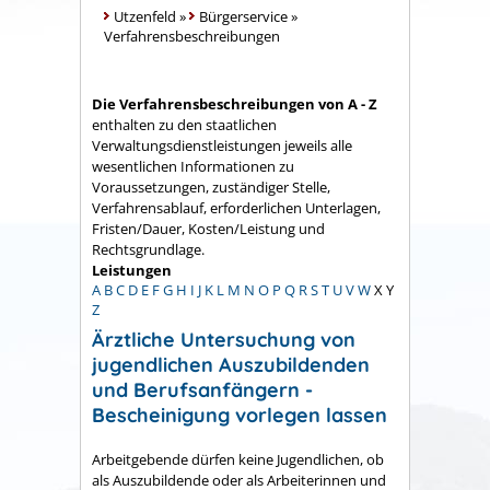
Utzenfeld
»
Bürgerservice
»
Verfahrensbeschreibungen
Die Verfahrensbeschreibungen von A - Z
enthalten zu den staatlichen
Verwaltungsdienstleistungen jeweils alle
wesentlichen Informationen zu
Voraussetzungen, zuständiger Stelle,
Verfahrensablauf, erforderlichen Unterlagen,
Fristen/Dauer, Kosten/Leistung und
Rechtsgrundlage.
Leistungen
A
B
C
D
E
F
G
H
I
J
K
L
M
N
O
P
Q
R
S
T
U
V
W
X
Y
Z
Ärztliche Untersuchung von
jugendlichen Auszubildenden
und Berufsanfängern -
Bescheinigung vorlegen lassen
Arbeitgebende dürfen keine Jugendlichen, ob
als Auszubildende oder als Arbeiterinnen und