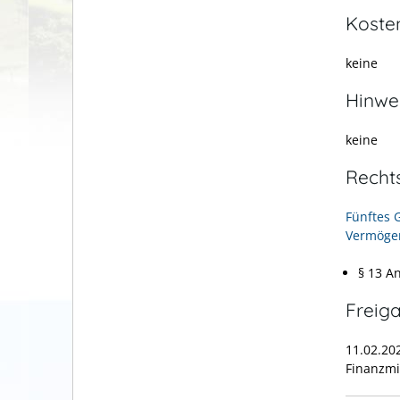
Koste
keine
Hinwe
keine
Recht
Fünftes 
Vermögen
§ 13 A
Freig
11.02.20
Finanzm