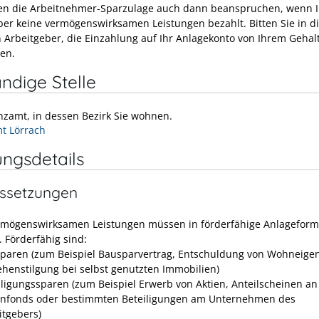
en die Arbeitnehmer-Sparzulage auch dann beanspruchen, wenn I
ber keine vermögenswirksamen Leistungen bezahlt. Bitten Sie in 
en Arbeitgeber, die Einzahlung auf Ihr Anlagekonto von Ihrem Gehal
en.
ndige Stelle
nzamt, in dessen Bezirk Sie wohnen.
t Lörrach
ungsdetails
ssetzungen
rmögenswirksamen Leistungen müssen in förderfähige Anlagefor
. Förderfähig sind:
paren (zum Beispiel Bausparvertrag, Entschuldung von Wohneige
ehenstilgung bei selbst genutzten Immobilien)
iligungssparen (zum Beispiel Erwerb von Aktien, Anteilscheinen an
enfonds oder bestimmten Beteiligungen am Unternehmen des
itgebers)