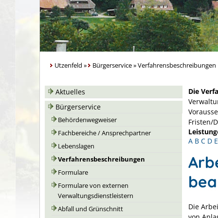
Utzenfeld
»
Bürgerservice
»
Verfahrensbeschreibungen
Die Verf
Aktuelles
Verwaltu
Bürgerservice
Vorausse
Behördenwegweiser
Fristen/
Leistung
Fachbereiche / Ansprechpartner
A
B
C
D
E
Lebenslagen
Arb
Verfahrensbeschreibungen
Formulare
bea
Formulare von externen
Verwaltungsdienstleistern
Die Arbe
Abfall und Grünschnitt
von Anla