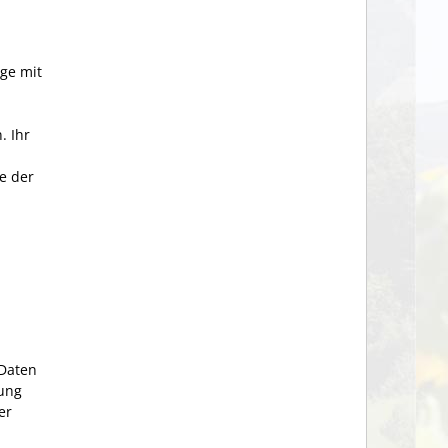
ge mit
. Ihr
e der
 Daten
tung
er