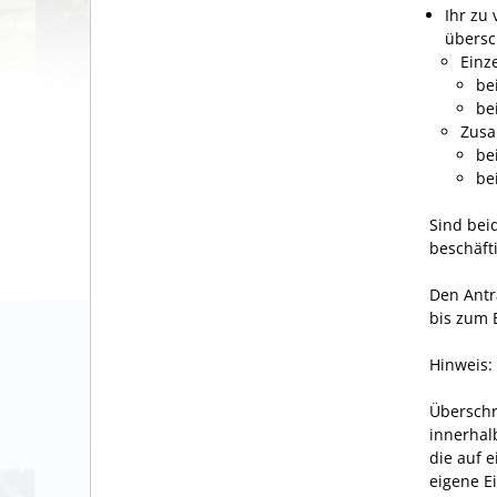
Ihr zu
übersc
Einz
be
be
Zusa
be
be
Sind bei
beschäft
Den Antr
bis zum 
Hinweis:
Überschr
innerhal
die auf 
eigene E