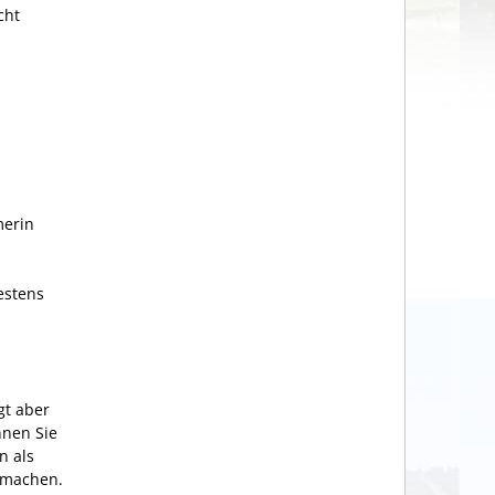
cht
merin
estens
gt aber
nen Sie
n als
 machen.