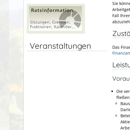
Sie könn
Arbeitge
Fall Ihr
abzuzieh
Zustä
Veranstaltungen
Das Fina
Finanzam
Leist
Vorau
Die ve
fließen
Baus
Darl
Bete
Akti
Arbe