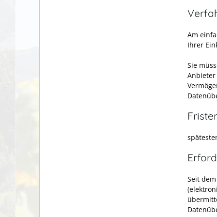
Verfa
Am einfa
Ihrer Ei
Sie müss
Anbieter
Vermögen
Datenübe
Friste
späteste
Erford
Seit dem
(elektro
übermitt
Datenübe