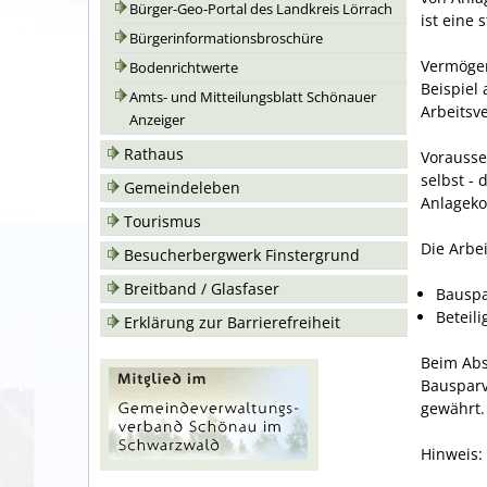
Bürger-Geo-Portal des Landkreis Lörrach
ist eine
Bürgerinformationsbroschüre
Vermögen
Bodenrichtwerte
Beispiel
Amts- und Mitteilungsblatt Schönauer
Arbeitsve
Anzeiger
Rathaus
Vorausset
selbst -
Gemeindeleben
Anlageko
Tourismus
Die Arbe
Besucherbergwerk Finstergrund
Breitband / Glasfaser
Bauspa
Beteil
Erklärung zur Barrierefreiheit
Beim Abs
Bausparv
gewährt.
Hinweis: