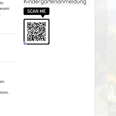
Kindergartenanmeldung
hr
diesem
t
men
ntum,