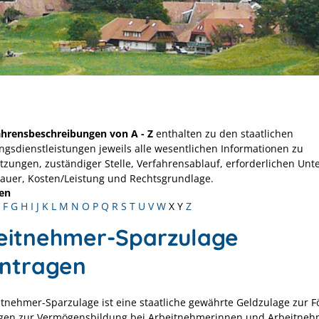
ahrensbeschreibungen von A - Z
enthalten zu den staatlichen
ngsdienstleistungen jeweils alle wesentlichen Informationen zu
tzungen, zuständiger Stelle, Verfahrensablauf, erforderlichen Unt
Dauer, Kosten/Leistung und Rechtsgrundlage.
en
F
G
H
I
J
K
L
M
N
O
P
Q
R
S
T
U
V
W
X
Y
Z
eitnehmer-Sparzulage
ntragen
itnehmer-Sparzulage ist eine staatliche gewährte Geldzulage zur 
gen zur Vermögensbildung bei Arbeitnehmerinnen und Arbeitnehm