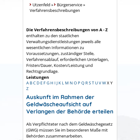
Utzenfeld
»
Bürgerservice
»
Verfahrensbeschreibungen
Die Verfahrensbeschreibungen von A - Z
enthalten zu den staatlichen
Verwaltungsdienstleistungen jeweils alle
wesentlichen Informationen zu
Voraussetzungen, zuständiger Stelle,
Verfahrensablauf, erforderlichen Unterlagen,
Fristen/Dauer, Kosten/Leistung und
Rechtsgrundlage.
Leistungen
A
B
C
D
E
F
G
H
I
J
K
L
M
N
O
P
Q
R
S
T
U
V
W
X
Y
Z
Auskunft im Rahmen der
Geldwäscheaufsicht auf
Verlangen der Behörde erteilen
Als Verpflichteter nach dem Geldwäschegesetz
(GWG) müssen Sie im besonderen Maße mit
Behörden zusammenarbeiten.