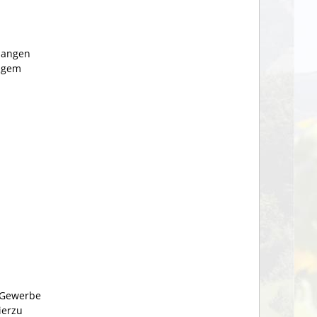
rlangen
higem
f Gewerbe
ierzu