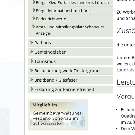
Bürger-Geo-Portal des Landkreis Lörrach
Bürgerinformationsbroschüre
Zu Werbe
und Scha
Bodenrichtwerte
Amts- und Mitteilungsblatt Schönauer
Zustä
Anzeiger
Rathaus
die unte
Gemeindeleben
Untere B
Tourismus
wollen, 
Landrats
Besucherbergwerk Finstergrund
Leist
Breitband / Glasfaser
Erklärung zur Barrierefreiheit
Vorau
Es han
Quadra
im Auß
Dem Vo