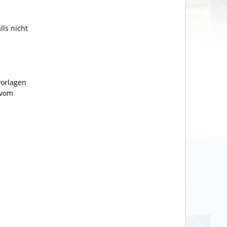
lls nicht
vorlagen
 vom