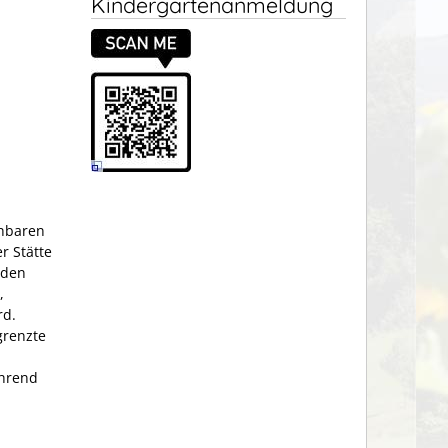
Kindergartenanmeldung
chbaren
r Stätte
 den
,
rd.
grenzte
hrend