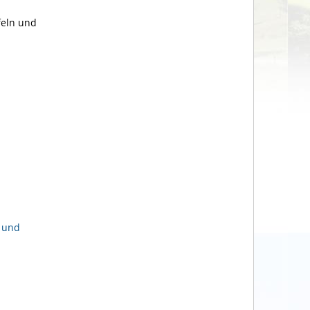
feln und
 und