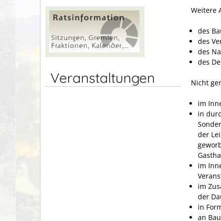
Weitere 
des Ba
des Ve
des Na
des De
Veranstaltungen
Nicht ge
im Inn
in dur
Sonder
der Le
geworb
Gasthau
im Inn
Verans
im Zus
der Da
in For
an Bau