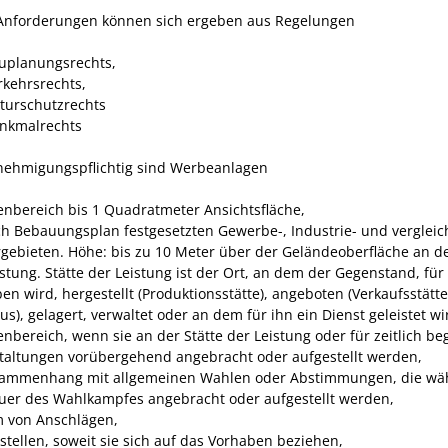
Anforderungen können sich ergeben aus Regelungen
uplanungsrechts,
rkehrsrechts,
turschutzrechts
nkmalrechts
nehmigungspflichtig sind Werbeanlagen
enbereich bis 1 Quadratmeter Ansichtsfläche,
ch Bebauungsplan festgesetzten Gewerbe-, Industrie- und verglei
gebieten. Höhe: bis zu 10 Meter über der Geländeoberfläche an de
istung. Stätte der Leistung ist der Ort, an dem der Gegenstand, für
en wird, hergestellt (Produktionsstätte), angeboten (Verkaufsstätte
s), gelagert, verwaltet oder an dem für ihn ein Dienst geleistet wi
enbereich, wenn sie an der Stätte der Leistung oder für zeitlich be
taltungen vorübergehend angebracht oder aufgestellt werden,
ammenhang mit allgemeinen Wahlen oder Abstimmungen, die wä
uer des Wahlkampfes angebracht oder aufgestellt werden,
m von Anschlägen,
stellen, soweit sie sich auf das Vorhaben beziehen,