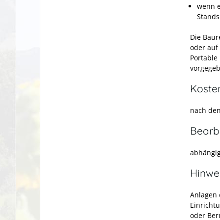
wenn e
Stands
Die Baur
oder auf
Portable
vorgegeb
Koste
nach den
Bearb
abhängig 
Hinwe
Anlagen 
Einricht
oder Ber