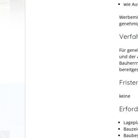
wie Au
Werbemit
genehmig
Verfa
Für gene
und der 
Bauherrn
bereitge
Friste
keine
Erford
Lagepl
Bauze
Baube