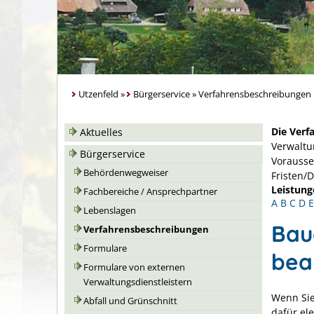
Utzenfeld
»
Bürgerservice
»
Verfahrensbeschreibungen
Die Verf
Aktuelles
Verwaltu
Bürgerservice
Vorausse
Behördenwegweiser
Fristen/
Leistung
Fachbereiche / Ansprechpartner
A
B
C
D
E
Lebenslagen
Bau
Verfahrensbeschreibungen
Formulare
bea
Formulare von externen
Verwaltungsdienstleistern
Wenn Sie
Abfall und Grünschnitt
dafür el