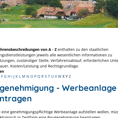
ahrensbeschreibungen von A - Z
enthalten zu den staatlichen
ngsdienstleistungen jeweils alle wesentlichen Informationen zu
tzungen, zuständiger Stelle, Verfahrensablauf, erforderlichen Unt
Dauer, Kosten/Leistung und Rechtsgrundlage.
en
F
G
H
I
J
K
L
M
N
O
P
Q
R
S
T
U
V
W
X
Y
Z
genehmigung - Werbeanlage
ntragen
 eine genehmigungspflichtige Werbeanlage aufstellen wollen, müs
ektronisch in Textform eine Baugenehmigung beantragen.