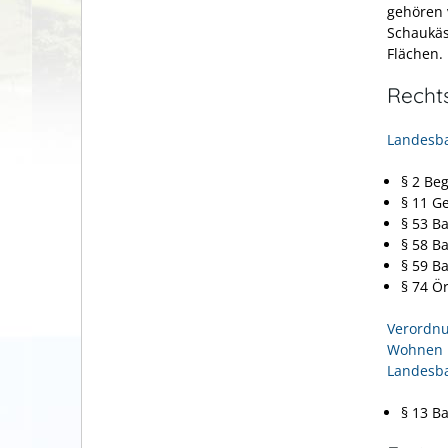
gehören 
Schaukäs
Flächen.
Recht
Landesb
§ 2 Beg
§ 11 G
§ 53 B
§ 58 
§ 59 B
§ 74 Ö
Verordnu
Wohnen ü
Landesb
§ 13 B