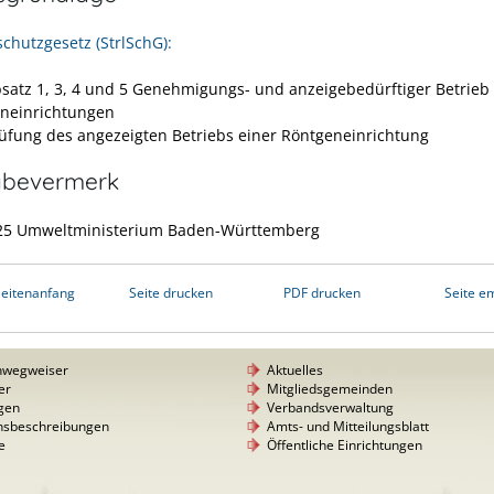
schutzgesetz (StrlSchG):
bsatz 1, 3, 4 und 5 Genehmigungs- und anzeigebedürftiger Betrieb
neinrichtungen
rüfung des angezeigten Betriebs einer Röntgeneinrichtung
abevermerk
025 Umweltministerium Baden-Württemberg
eitenanfang
Seite drucken
PDF drucken
Seite e
nwegweiser
Aktuelles
er
Mitgliedsgemeinden
gen
Verbandsverwaltung
nsbeschreibungen
Amts- und Mitteilungsblatt
e
Öffentliche Einrichtungen