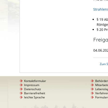
Strahlen
§ 19 A
Röntge
§ 20 P
Freig
04.06.2
Zum S
Kontaktformular
Behörde
Impressum
Mitarbeit
Datenschutz
Lebensla
Barrierefreiheit
Verfahre
leichte Sprache
Formular