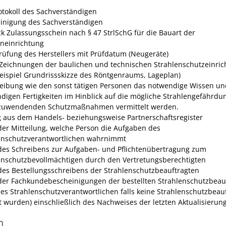
otokoll des Sachverständigen
inigung des Sachverständigen
k Zulassungsschein nach § 47 StrlSchG für die Bauart der
neinrichtung
rüfung des Herstellers mit Prüfdatum (Neugeräte)
 Zeichnungen der baulichen und technischen Strahlenschutzeinri
eispiel Grundrissskizze des Röntgenraums, Lageplan)
eibung wie den sonst tätigen Personen das notwendige Wissen un
digen Fertigkeiten im Hinblick auf die mögliche Strahlengefährdu
zuwendenden Schutzmaßnahmen vermittelt werden.
 aus dem Handels- beziehungsweise Partnerschaftsregister
der Mitteilung, welche Person die Aufgaben des
enschutzverantwortlichen wahrnimmt
des Schreibens zur Aufgaben- und Pflichtenübertragung zum
enschutzbevollmächtigen durch den Vertretungsberechtigten
des Bestellungsschreibens der Strahlenschutzbeauftragten
der Fachkundebescheinigungen der bestellten Strahlenschutzbeau
des Strahlenschutzverantwortlichen falls keine Strahlenschutzbeau
lt wurden) einschließlich des Nachweises der letzten Aktualisierun
n