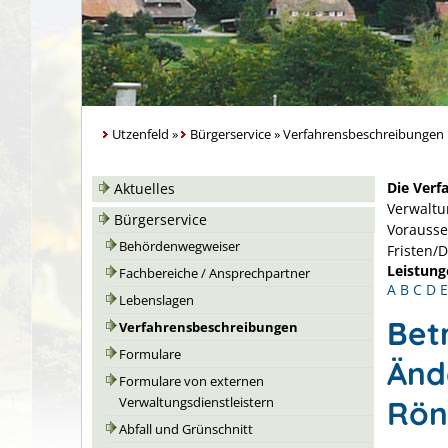
Utzenfeld
»
Bürgerservice
»
Verfahrensbeschreibungen
Die Verf
Aktuelles
Verwaltu
Bürgerservice
Vorausse
Behördenwegweiser
Fristen/
Leistung
Fachbereiche / Ansprechpartner
A
B
C
D
E
Lebenslagen
Bet
Verfahrensbeschreibungen
Formulare
Änd
Formulare von externen
Rön
Verwaltungsdienstleistern
Abfall und Grünschnitt