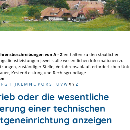
ahrensbeschreibungen von A - Z
enthalten zu den staatlichen
ngsdienstleistungen jeweils alle wesentlichen Informationen zu
tzungen, zuständiger Stelle, Verfahrensablauf, erforderlichen Unt
Dauer, Kosten/Leistung und Rechtsgrundlage.
en
F
G
H
I
J
K
L
M
N
O
P
Q
R
S
T
U
V
W
X
Y
Z
rieb oder die wesentliche
erung einer technischen
tgeneinrichtung anzeigen