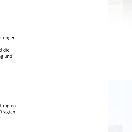
chtungen
d die
ng und
ftragten
ftragten
g