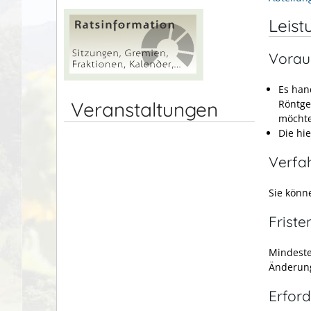
Leist
Vorau
Es han
Röntge
Veranstaltungen
möcht
Die hi
Verfa
Sie könne
Friste
Mindeste
Änderung
Erford