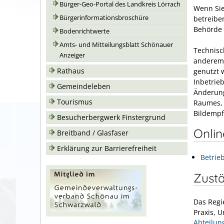
Bürger-Geo-Portal des Landkreis Lörrach
Wenn Sie
Bürgerinformationsbroschüre
betreibe
Behörde 
Bodenrichtwerte
Amts- und Mitteilungsblatt Schönauer
Technisc
Anzeiger
anderem 
Rathaus
genutzt 
Inbetrie
Gemeindeleben
Änderung
Tourismus
Raumes, 
Bildempf
Besucherbergwerk Finstergrund
Onli
Breitband / Glasfaser
Erklärung zur Barrierefreiheit
Betrie
Zustä
Das Regi
Praxis, 
Abteilun