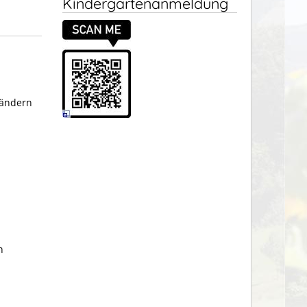
Kindergartenanmeldung
 ändern
n