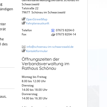
Gemeindeverwaltungsverband Schönau im
ng
Schwarzwald
Talstraße 22
tändigen
79677
Schönau im Schwarzwald
OpenStreetMap
Fahrplanauskunft
nter
erät
Telefon
07673 8204-0
Fax
07673 8204-14
che
l des
info@schoenau-im-schwarzwald.de
Kontaktformular
Öffnungszeiten der
Verbandsverwaltung im
Rathaus Schönau
Montag bis Freitag
8.00 bis 12.00 Uhr
Dienstag
14.00 bis 18.00 Uhr
Donnerstag
haus,
14.00 bis 16.30 Uhr