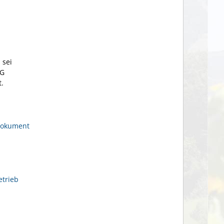
 sei
hG
t.
okument
trieb