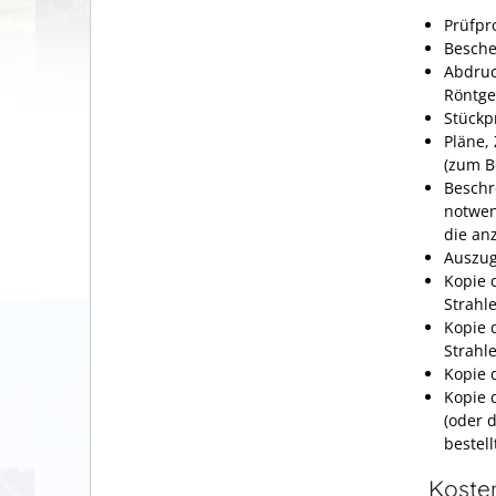
Prüfpr
Besche
Abdruc
Röntge
Stückp
Pläne,
(zum B
Beschr
notwen
die an
Auszug
Kopie 
Strahl
Kopie 
Strahl
Kopie 
Kopie 
(oder 
bestel
Koste