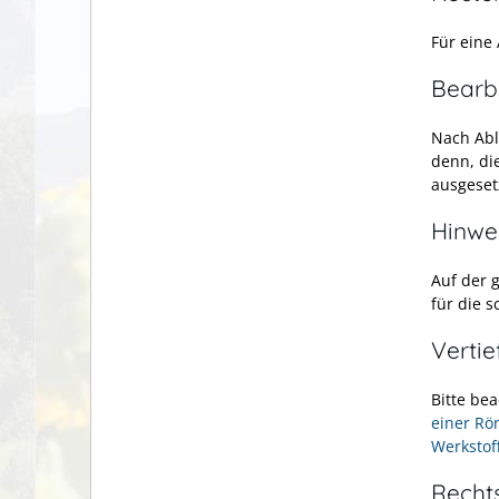
Für eine
Bearb
Nach Abl
denn, di
ausgeset
Hinwe
Auf der 
für die s
Verti
Bitte bea
einer Rö
Werkstof
Recht