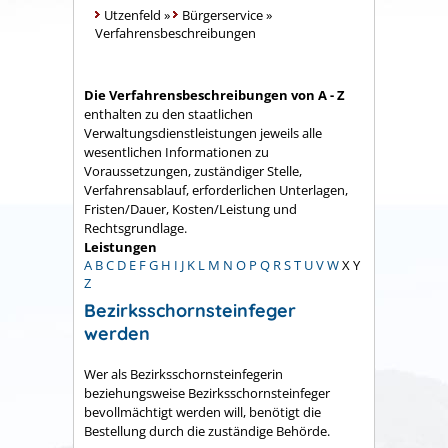
Utzenfeld
»
Bürgerservice
»
Verfahrensbeschreibungen
Die Verfahrensbeschreibungen von A - Z
enthalten zu den staatlichen
Verwaltungsdienstleistungen jeweils alle
wesentlichen Informationen zu
Voraussetzungen, zuständiger Stelle,
Verfahrensablauf, erforderlichen Unterlagen,
Fristen/Dauer, Kosten/Leistung und
Rechtsgrundlage.
Leistungen
A
B
C
D
E
F
G
H
I
J
K
L
M
N
O
P
Q
R
S
T
U
V
W
X
Y
Z
Bezirksschornsteinfeger
werden
Wer als Bezirksschornsteinfegerin
beziehungsweise Bezirksschornsteinfeger
bevollmächtigt werden will, benötigt die
Bestellung durch die zuständige Behörde.