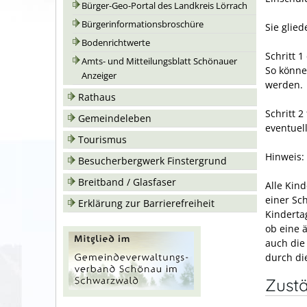
Bürger-Geo-Portal des Landkreis Lörrach
Bürgerinformationsbroschüre
Sie glied
Bodenrichtwerte
Schritt 1
Amts- und Mitteilungsblatt Schönauer
So könne
Anzeiger
werden.
Rathaus
Schritt 2
Gemeindeleben
eventuel
Tourismus
Hinweis:
Besucherbergwerk Finstergrund
Breitband / Glasfaser
Alle Kin
einer Sc
Erklärung zur Barrierefreiheit
Kinderta
ob eine ä
auch die
durch di
Zustä