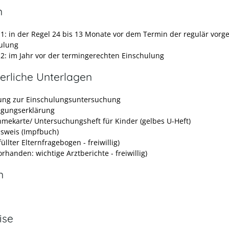
n
t 1: in der Regel 24 bis 13 Monate vor dem Termin der regulär vor
ulung
t 2: im Jahr vor der termingerechten Einschulung
erliche Unterlagen
ung zur Einschulungsuntersuchung
ligungserklärung
hmekarte/ Untersuchungsheft für Kinder (gelbes U-Heft)
sweis (Impfbuch)
üllter Elternfragebogen - freiwillig)
vorhanden: wichtige Arztberichte - freiwillig)
n
ise