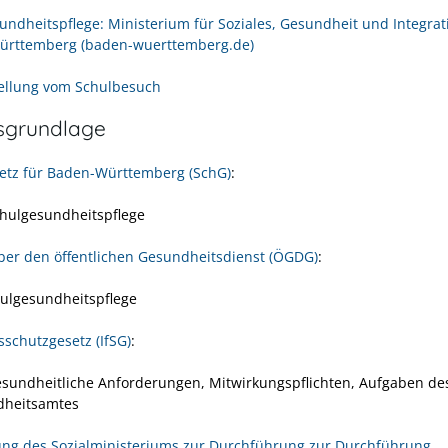
undheitspflege: Ministerium für Soziales, Gesundheit und Integrat
ürttemberg (baden-wuerttemberg.de)
ellung vom Schulbesuch
sgrundlage
etz für Baden-Württemberg (SchG)
:
hulgesundheitspflege
ber den öffentlichen Gesundheitsdienst (ÖGDG)
:
ulgesundheitspflege
sschutzgesetz (IfSG)
:
sundheitliche Anforderungen, Mitwirkungspflichten, Aufgaben de
dheitsamtes
ng des Sozialministeriums zur Durchführung
zur Durchführung