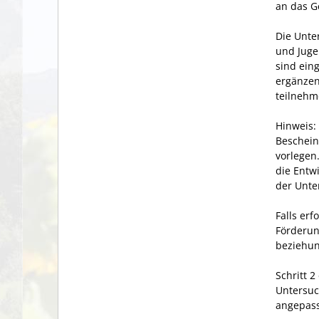
an das G
Die Unte
und Juge
sind ein
ergänzen
teilnehm
Hinweis:
Beschein
vorlegen.
die Entw
der Unte
Falls er
Förderun
beziehun
Schritt 2
Untersuc
angepasst