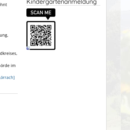
Kindergartenanmeldung
ohnt
tung,
dkreises,
hörde im
Lörrach]