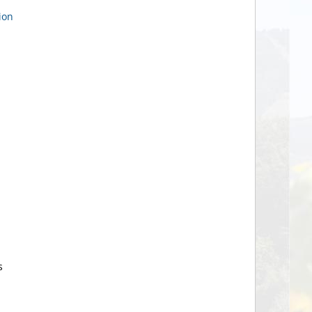
ion
s