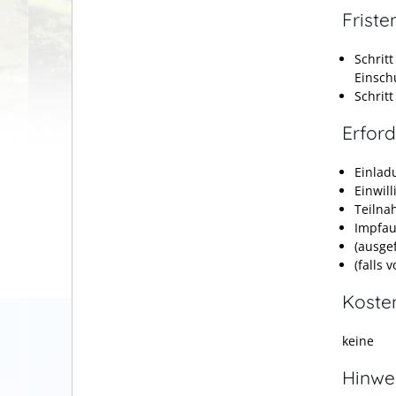
Friste
Schrit
Einsch
Schrit
Erford
Einlad
Einwil
Teilna
Impfau
(ausgef
(falls 
Koste
keine
Hinwe