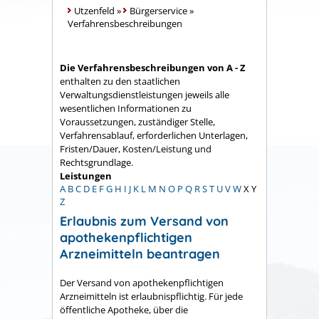
Utzenfeld
»
Bürgerservice
»
Verfahrensbeschreibungen
Die Verfahrensbeschreibungen von A - Z
enthalten zu den staatlichen
Verwaltungsdienstleistungen jeweils alle
wesentlichen Informationen zu
Voraussetzungen, zuständiger Stelle,
Verfahrensablauf, erforderlichen Unterlagen,
Fristen/Dauer, Kosten/Leistung und
Rechtsgrundlage.
Leistungen
A
B
C
D
E
F
G
H
I
J
K
L
M
N
O
P
Q
R
S
T
U
V
W
X
Y
Z
Erlaubnis zum Versand von
apothekenpflichtigen
Arzneimitteln beantragen
Der Versand von apothekenpflichtigen
Arzneimitteln ist erlaubnispflichtig. Für jede
öffentliche Apotheke, über die