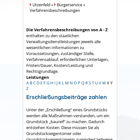
Utzenfeld
»
Bürgerservice
»
Verfahrensbeschreibungen
Die Verfahrensbeschreibungen von A - Z
enthalten zu den staatlichen
Verwaltungsdienstleistungen jeweils alle
wesentlichen Informationen zu
Voraussetzungen, zuständiger Stelle,
Verfahrensablauf, erforderlichen Unterlagen,
Fristen/Dauer, Kosten/Leistung und
Rechtsgrundlage.
Leistungen
A
B
C
D
E
F
G
H
I
J
K
L
M
N
O
P
Q
R
S
T
U
V
W
X
Y
Z
Erschließungsbeiträge zahlen
Unter der „Erschließung“ eines Grundstücks
werden alle Maßnahmen verstanden, um ein
Grundstück „baureif“ zu machen. Dadurch
entstehen Kosten. Diese müssen Sie als
Grundstückseigentümer oder
Grundstückseigentümerin zumindest teilweise