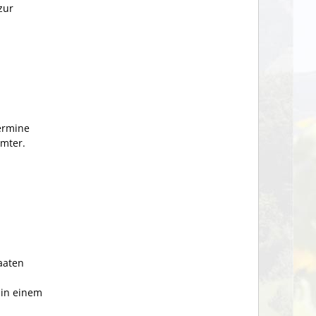
zur
ermine
ämter.
aaten
 in einem