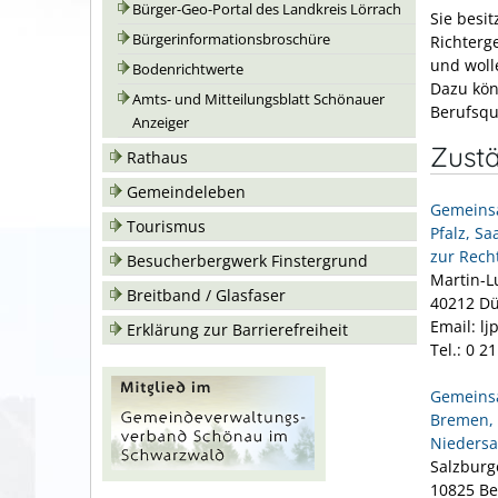
Bürger-Geo-Portal des Landkreis Lörrach
Sie besi
Bürgerinformationsbroschüre
Richterg
und woll
Bodenrichtwerte
Dazu kön
Amts- und Mitteilungsblatt Schönauer
Berufsqua
Anzeiger
Zustä
Rathaus
Gemeindeleben
Gemeinsa
Tourismus
Pfalz, S
zur Rech
Besucherbergwerk Finstergrund
Martin-L
Breitband / Glasfaser
40212 Dü
Email: l
Erklärung zur Barrierefreiheit
Tel.: 0 2
Gemeinsa
Bremen, 
Niedersa
Salzburg
10825 Be