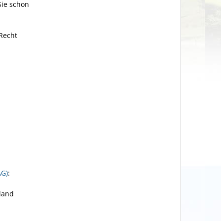
Sie schon
Recht
AG)
:
hland