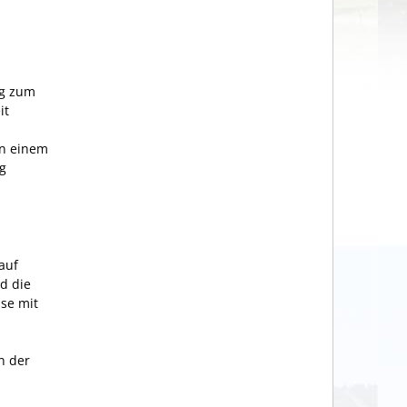
ng zum
it
in einem
ng
auf
nd die
se mit
n der