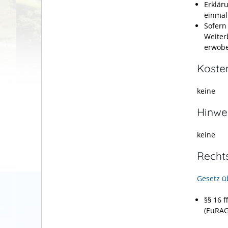
Erklär
einmal
Sofern
Weiter
erwobe
Koste
keine
Hinwe
keine
Recht
Gesetz ü
§§ 16 
(EuRAG)