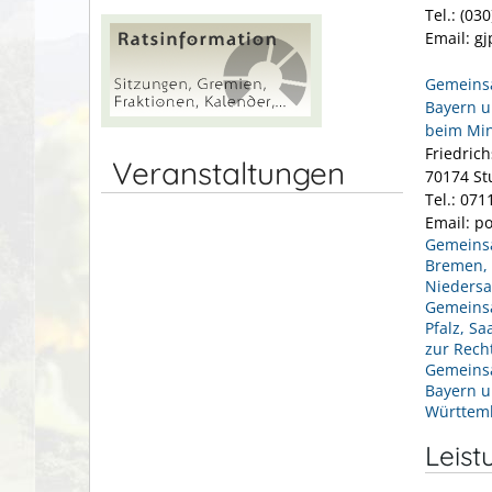
Tel.: (03
Email: g
Gemeinsa
Bayern 
beim Min
Friedrich
Veranstaltungen
70174 St
Tel.: 07
Email: p
Gemeinsa
Bremen, 
Niedersa
Gemeinsa
Pfalz, S
zur Rech
Gemeinsa
Bayern u
Württem
Leist