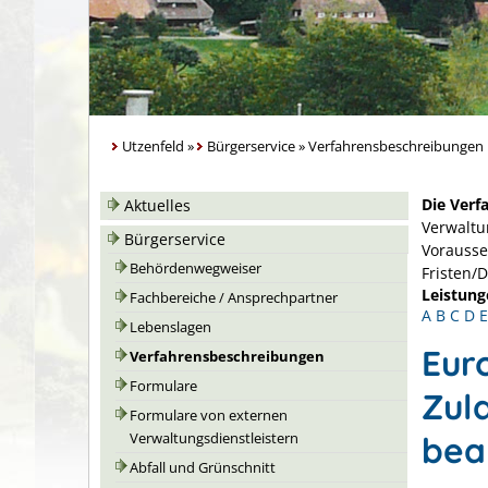
Utzenfeld
»
Bürgerservice
»
Verfahrensbeschreibungen
Die Verf
Aktuelles
Verwaltu
Bürgerservice
Vorausse
Behördenwegweiser
Fristen/
Leistung
Fachbereiche / Ansprechpartner
A
B
C
D
E
Lebenslagen
Eur
Verfahrensbeschreibungen
Formulare
Zul
Formulare von externen
bea
Verwaltungsdienstleistern
Abfall und Grünschnitt