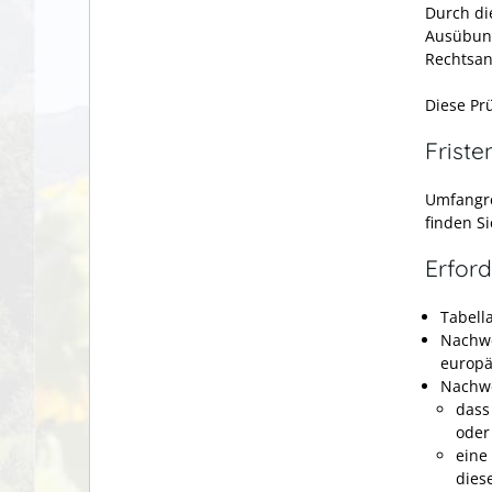
Durch die
Ausübung
Rechtsan
Diese Pr
Friste
Umfangre
finden S
Erford
Tabell
Nachwe
europä
Nachwe
dass
oder
eine
dies