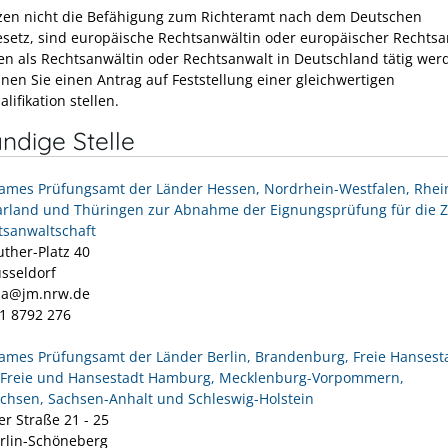
tzen nicht die Befähigung zum Richteramt nach dem Deutschen
esetz, sind europäische Rechtsanwältin oder europäischer Rechtsa
en als Rechtsanwältin oder Rechtsanwalt in Deutschland tätig wer
nen Sie einen Antrag auf Feststellung einer gleichwertigen
lifikation stellen.
ndige Stelle
mes Prüfungsamt der Länder Hessen, Nordrhein-Westfalen, Rhei
aarland und Thüringen zur Abnahme der Eignungsprüfung für die 
tsanwaltschaft
uther-Platz 40
sseldorf
jpa@jm.nrw.de
11 8792 276
mes Prüfungsamt der Länder Berlin, Brandenburg, Freie Hansest
Freie und Hansestadt Hamburg, Mecklenburg-Vorpommern,
chsen, Sachsen-Anhalt und Schleswig-Holstein
er Straße 21 - 25
rlin-Schöneberg