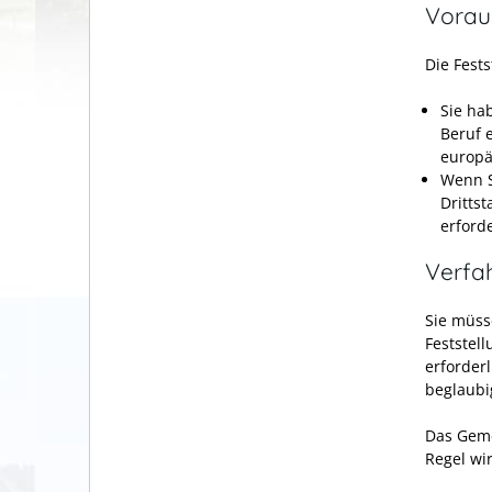
Vorau
Die Fests
Sie ha
Beruf 
europä
Wenn S
Drittst
erforde
Verfa
Sie müss
Feststell
erforder
beglaubi
Das Geme
Regel wi