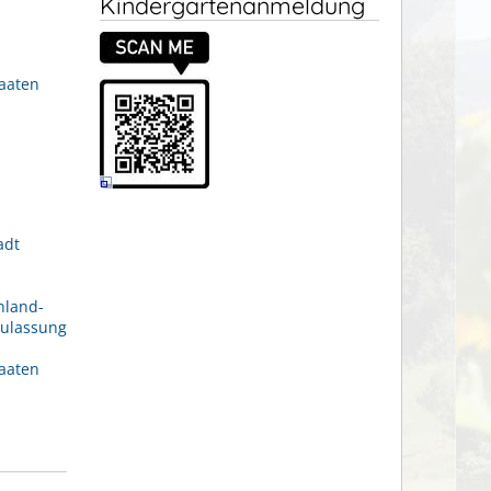
Kindergartenanmeldung
aaten
adt
nland-
Zulassung
aaten