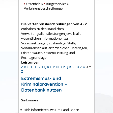
Utzenfeld
»
Bürgerservice
»
Verfahrensbeschreibungen
Die Verfahrensbeschreibungen von A - Z
enthalten zu den staatlichen
Verwaltungsdienstleistungen jeweils alle
wesentlichen Informationen zu
Voraussetzungen, zuständiger Stelle,
Verfahrensablauf, erforderlichen Unterlagen,
Fristen/Dauer, Kosten/Leistung und
Rechtsgrundlage.
Leistungen
A
B
C
D
E
F
G
H
I
J
K
L
M
N
O
P
Q
R
S
T
U
V
W
X
Y
Z
Extremismus- und
Kriminalprävention –
Datenbank nutzen
Sie können
sich informieren, was im Land Baden-