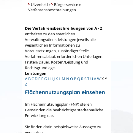
Utzenfeld
»
Bürgerservice
»
Verfahrensbeschreibungen
Die Verfahrensbeschreibungen von A - Z
enthalten zu den staatlichen
Verwaltungsdienstleistungen jeweils alle
wesentlichen Informationen zu
Voraussetzungen, zuständiger Stelle,
Verfahrensablauf, erforderlichen Unterlagen,
Fristen/Dauer, Kosten/Leistung und
Rechtsgrundlage.
Leistungen
A
B
C
D
E
F
G
H
I
J
K
L
M
N
O
P
Q
R
S
T
U
V
W
X
Y
Z
Flächennutzungsplan einsehen
Im Flächennutzungsplan (FNP) stellen
Gemeinden die beabsichtigte städtebauliche
Entwicklung dar.
Sie finden darin beispielsweise Aussagen zu
geplanten