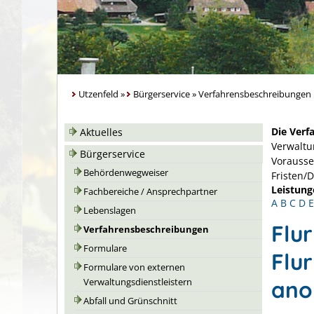
Utzenfeld
»
Bürgerservice
»
Verfahrensbeschreibungen
Die Verf
Aktuelles
Verwaltu
Bürgerservice
Vorausse
Behördenwegweiser
Fristen/
Leistung
Fachbereiche / Ansprechpartner
A
B
C
D
E
Lebenslagen
Flu
Verfahrensbeschreibungen
Formulare
Flu
Formulare von externen
ano
Verwaltungsdienstleistern
Abfall und Grünschnitt