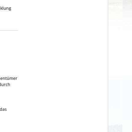
cklung
igentümer
durch
 das