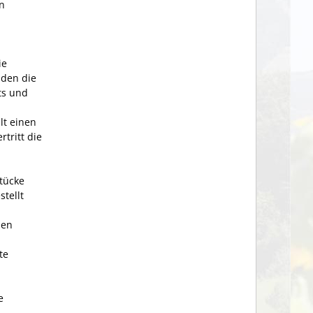
n
ie
lden die
ts und
lt einen
tritt die
tücke
tellt
nen
te
e