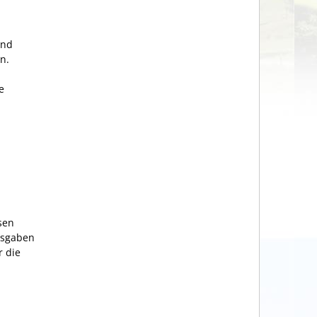
und
n.
e
sen
usgaben
r die