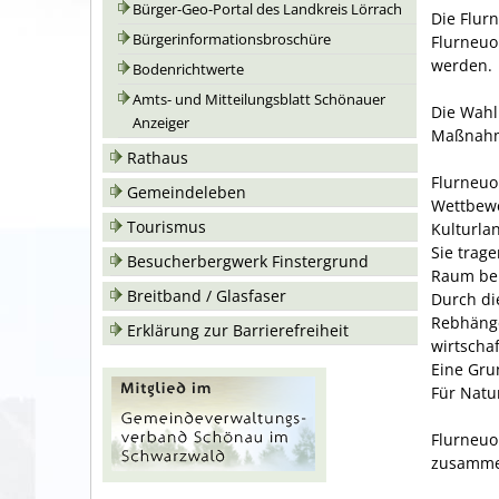
Bürger-Geo-Portal des Landkreis Lörrach
Die Flur
Bürgerinformationsbroschüre
Flurneuo
werden.
Bodenrichtwerte
Amts- und Mitteilungsblatt Schönauer
Die Wahl
Anzeiger
Maßnahm
Rathaus
Flurneuo
Gemeindeleben
Wettbewe
Tourismus
Kulturla
Sie trag
Besucherbergwerk Finstergrund
Raum bei
Breitband / Glasfaser
Durch di
Rebhänge
Erklärung zur Barrierefreiheit
wirtschaf
Eine Gru
Für Natu
Flurneuo
zusamme