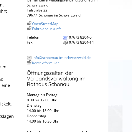
Gemeindeverwaltungsverband Schönau im
n.
Schwarzwald
Talstraße 22
ührt
79677
Schönau im Schwarzwald
OpenStreetMap
Fahrplanauskunft
Telefon
07673 8204-0
Fax
07673 8204-14
info@schoenau-im-schwarzwald.de
Kontaktformular
chen
Öffnungszeiten der
Verbandsverwaltung im
nd
Rathaus Schönau
 eine
Montag bis Freitag
8.00 bis 12.00 Uhr
ckelt.
Dienstag
14.00 bis 18.00 Uhr
tslagen
Donnerstag
14.00 bis 16.30 Uhr