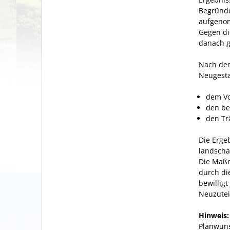
Begründe
aufgeno
Gegen di
danach g
Nach der
Neugesta
dem Vo
den be
den Tr
Die Erge
landscha
Die Maßn
durch di
bewillig
Neuzute
Hinweis:
Planwuns