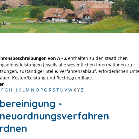
ahrensbeschreibungen von A - Z
enthalten zu den staatlichen
ngsdienstleistungen jeweils alle wesentlichen Informationen zu
tzungen, zuständiger Stelle, Verfahrensablauf, erforderlichen Unt
Dauer, Kosten/Leistung und Rechtsgrundlage.
en
F
G
H
I
J
K
L
M
N
O
P
Q
R
S
T
U
V
W
X
Y
Z
rbereinigung -
rneuordnungsverfahren
rdnen