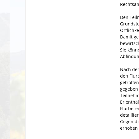
Rechtsan
Den Teil
Grundstü
Örtlichk
Damit ge
bewirtsc
Sie könn
Abfindun
Nach der
den Flur
getroffe
gegeben 
Teilnehm
Er enthä
Flurbere
detailli
Gegen de
erhoben