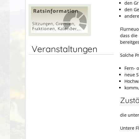
den Gr
den G
andere
Flurneuo
dass die
bereitge
Veranstaltungen
Solche Pr
Fern- 
neue S
Hochwa
kommu
Zustä
die unte
Untere F