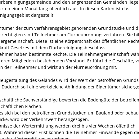
lurbereinigungsgemeinde und den angrenzenden Gemeinden liege
rten einen Monat lang öffentlich aus. In diesen Karten ist das
nigungsgebiet dargestellt.
entümer der zum Verfahrensgebiet gehörenden Grundstücke und d
rechtigten sind Teilnehmer am Flurneuordnungsverfahren.
Sie bi
ergemeinschaft. Diese ist eine Körperschaft des öffentlichen Rech
 kraft Gesetzes mit dem Flurbereinigungsbeschluss.
nehmer haben bestimmte Rechte. Die Teilnehmergemeinschaft wäh
eren Mitgliedern bestehenden Vorstand. Er führt die Geschäfte, ver
en der Teilnehmer und wirkt an der Flurneuordnung mit.
Neugestaltung des Geländes wird der Wert der betroffenen Grunds
.
Dadurch soll eine wertgleiche Abfindung der Eigentümer sicherges
schaftliche Sachverständige bewerten die Bodengüte der betroffe
schaftlichen Flächen.
es sich bei den betroffenen Grundstücken um Bauland oder bebau
cke, wird der Verkehrswert herangezogen.
bnisse der Wertermittlung werden drei bis vier Wochen öffentlich
t. Während dieser Frist können die Teilnehmer Einwände gegen di
se der Wertermittlung vorbringen.