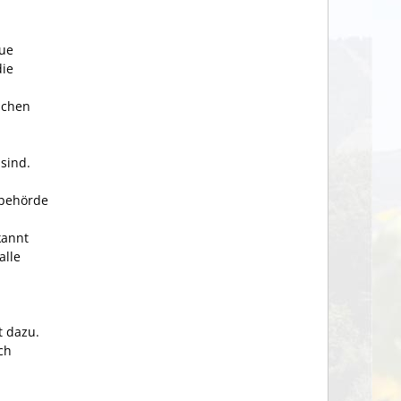
eue
die
ächen
sind.
sbehörde
kannt
alle
t dazu.
ch