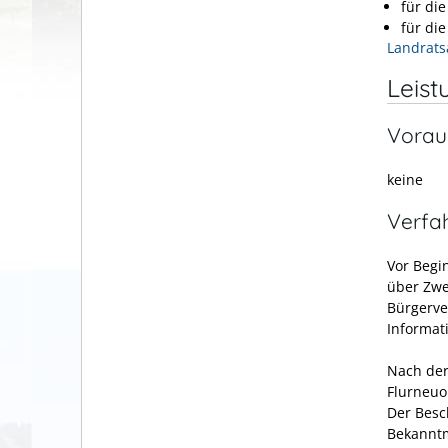
für di
für di
Landrats
Leist
Vorau
keine
Verfa
Vor Begi
über Zwe
Bürgerve
Informat
Nach der
Flurneuo
Der Besc
Bekannt