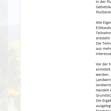
In der F
Gebietska
Flurberei
Alle Eig
Erbbaube
Teilnehm
entsteht
Die Teil
aus mehr
Interess
Vor der 
ermittelt
werden.
Landwirt
landwirt
Handelt 
Grundstü
Die Erge
ausgeleg
Ergebnis