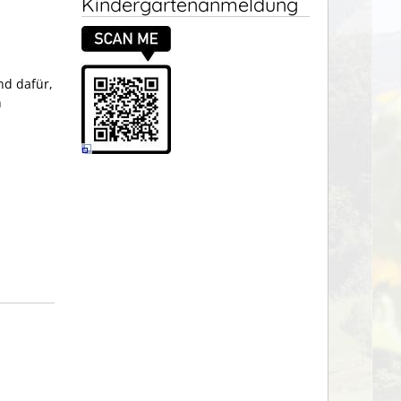
Kindergartenanmeldung
nd dafür,
h