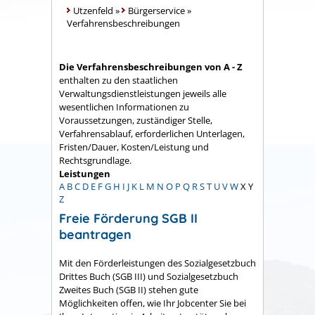
Utzenfeld
»
Bürgerservice
»
Verfahrensbeschreibungen
Die Verfahrensbeschreibungen von A - Z
enthalten zu den staatlichen
Verwaltungsdienstleistungen jeweils alle
wesentlichen Informationen zu
Voraussetzungen, zuständiger Stelle,
Verfahrensablauf, erforderlichen Unterlagen,
Fristen/Dauer, Kosten/Leistung und
Rechtsgrundlage.
Leistungen
A
B
C
D
E
F
G
H
I
J
K
L
M
N
O
P
Q
R
S
T
U
V
W
X
Y
Z
Freie Förderung SGB II
beantragen
Mit den Förderleistungen des Sozialgesetzbuch
Drittes Buch (SGB III) und Sozialgesetzbuch
Zweites Buch (SGB II) stehen gute
Möglichkeiten offen, wie Ihr Jobcenter Sie bei