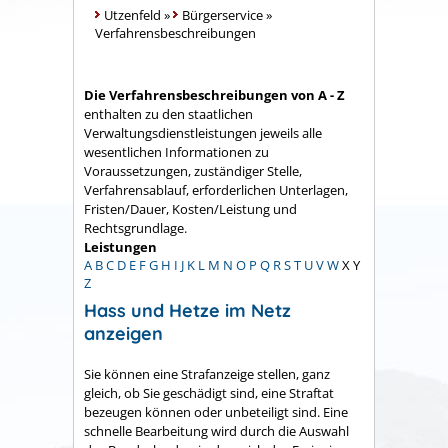
Utzenfeld
»
Bürgerservice
»
Verfahrensbeschreibungen
Die Verfahrensbeschreibungen von A - Z
enthalten zu den staatlichen
Verwaltungsdienstleistungen jeweils alle
wesentlichen Informationen zu
Voraussetzungen, zuständiger Stelle,
Verfahrensablauf, erforderlichen Unterlagen,
Fristen/Dauer, Kosten/Leistung und
Rechtsgrundlage.
Leistungen
A
B
C
D
E
F
G
H
I
J
K
L
M
N
O
P
Q
R
S
T
U
V
W
X
Y
Z
Hass und Hetze im Netz
anzeigen
Sie können eine Strafanzeige stellen, ganz
gleich, ob Sie geschädigt sind, eine Straftat
bezeugen können oder unbeteiligt sind. Eine
schnelle Bearbeitung wird durch die Auswahl