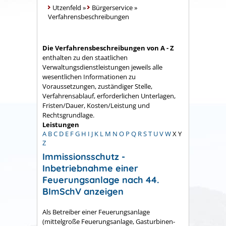
Utzenfeld
»
Bürgerservice
»
Verfahrensbeschreibungen
Die Verfahrensbeschreibungen von A - Z
enthalten zu den staatlichen
Verwaltungsdienstleistungen jeweils alle
wesentlichen Informationen zu
Voraussetzungen, zuständiger Stelle,
Verfahrensablauf, erforderlichen Unterlagen,
Fristen/Dauer, Kosten/Leistung und
Rechtsgrundlage.
Leistungen
A
B
C
D
E
F
G
H
I
J
K
L
M
N
O
P
Q
R
S
T
U
V
W
X
Y
Z
Immissionsschutz -
Inbetriebnahme einer
Feuerungsanlage nach 44.
BImSchV anzeigen
Als Betreiber einer Feuerungsanlage
(mittelgroße Feuerungsanlage, Gasturbinen-