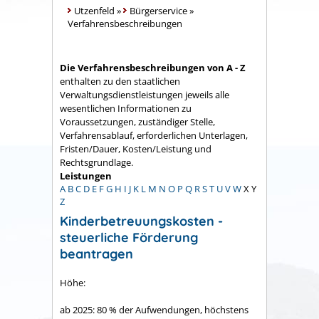
Utzenfeld
»
Bürgerservice
»
Verfahrensbeschreibungen
Die Verfahrensbeschreibungen von A - Z
enthalten zu den staatlichen
Verwaltungsdienstleistungen jeweils alle
wesentlichen Informationen zu
Voraussetzungen, zuständiger Stelle,
Verfahrensablauf, erforderlichen Unterlagen,
Fristen/Dauer, Kosten/Leistung und
Rechtsgrundlage.
Leistungen
A
B
C
D
E
F
G
H
I
J
K
L
M
N
O
P
Q
R
S
T
U
V
W
X
Y
Z
Kinderbetreuungskosten -
steuerliche Förderung
beantragen
Höhe:
ab 2025: 80 % der Aufwendungen, höchstens