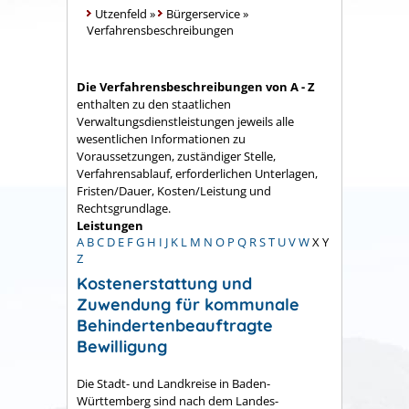
Utzenfeld
»
Bürgerservice
»
Verfahrensbeschreibungen
Die Verfahrensbeschreibungen von A - Z
enthalten zu den staatlichen
Verwaltungsdienstleistungen jeweils alle
wesentlichen Informationen zu
Voraussetzungen, zuständiger Stelle,
Verfahrensablauf, erforderlichen Unterlagen,
Fristen/Dauer, Kosten/Leistung und
Rechtsgrundlage.
Leistungen
A
B
C
D
E
F
G
H
I
J
K
L
M
N
O
P
Q
R
S
T
U
V
W
X
Y
Z
Kostenerstattung und
Zuwendung für kommunale
Behindertenbeauftragte
Bewilligung
Die Stadt- und Landkreise in Baden-
Württemberg sind nach dem Landes-