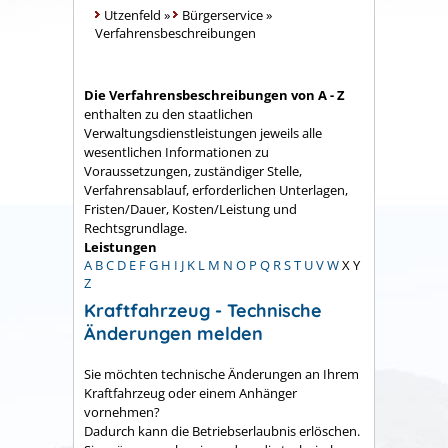
Utzenfeld
»
Bürgerservice
»
Verfahrensbeschreibungen
Die Verfahrensbeschreibungen von A - Z
enthalten zu den staatlichen
Verwaltungsdienstleistungen jeweils alle
wesentlichen Informationen zu
Voraussetzungen, zuständiger Stelle,
Verfahrensablauf, erforderlichen Unterlagen,
Fristen/Dauer, Kosten/Leistung und
Rechtsgrundlage.
Leistungen
A
B
C
D
E
F
G
H
I
J
K
L
M
N
O
P
Q
R
S
T
U
V
W
X
Y
Z
Kraftfahrzeug - Technische
Änderungen melden
Sie möchten technische Änderungen an Ihrem
Kraftfahrzeug oder einem Anhänger
vornehmen?
Dadurch kann die Betriebserlaubnis erlöschen.