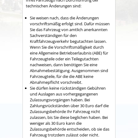
Ihres Fahrzeugs nach Durchführung der
technischen Änderungen sind:
Sie weisen nach, dass die Änderungen
vorschriftsmäßig erfolgt sind.
Dafür müssen
Sie das Fahrzeug von amtlich a
n
erkannten
Sachverständigen für den
Kraftfahrzeugverkehr begutachten lassen.
Wenn Sie die Vorschriftsmäßigkeit durch
eine Allgemeine Betriebserlaubnis (ABE) für
Fah
r
zeugteile oder ein Teilegutachten
nachweisen, dann ben
ö
tigen Sie eine
Abnahmebestätigung. Ausgenommen sind
Fahrzeugteile, für die die ABE keine
Abnahmepflicht vo
r
schreibt.
Sie dürfen keine rückständigen Gebühren
und Auslagen aus vorhergegangenen
Zulassungsvorgängen haben.
Bei
Zahlungsrückständen über 30 Euro darf die
Zulassungsb
e
hörde Ihr Fahrzeug nicht
zulassen, bis Sie diese beglichen haben. Bei
weniger als 30 Euro kann die
Zulassungsbehö
r
de entscheiden, ob sie das
Fahrzeug trotzdem zulässt oder nicht.