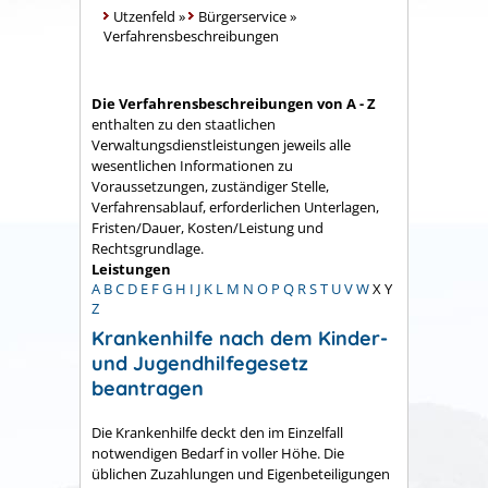
Utzenfeld
»
Bürgerservice
»
Verfahrensbeschreibungen
Die Verfahrensbeschreibungen von A - Z
enthalten zu den staatlichen
Verwaltungsdienstleistungen jeweils alle
wesentlichen Informationen zu
Voraussetzungen, zuständiger Stelle,
Verfahrensablauf, erforderlichen Unterlagen,
Fristen/Dauer, Kosten/Leistung und
Rechtsgrundlage.
Leistungen
A
B
C
D
E
F
G
H
I
J
K
L
M
N
O
P
Q
R
S
T
U
V
W
X
Y
Z
Krankenhilfe nach dem Kinder-
und Jugendhilfegesetz
beantragen
Die Krankenhilfe deckt den im Einzelfall
notwendigen Bedarf in voller Höhe. Die
üblichen Zuzahlungen und Eigenbeteiligungen