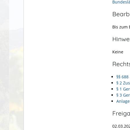
Bundesl
Bearb
Bis zum E
Hinwe
Keine
Recht
§§ 688
§ 2 Zu
§ 1 Ge
§ 3 Ge
Anlage
Freig
02.03.20