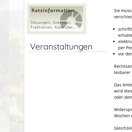
Sie müss
verschie
schrif
erhalt
elektr
Veranstaltungen
per Po
vor de
Rechtsan
lesbarer
Das Amts
wird die
oder de
Widerspr
Wochen 
Gleichzei