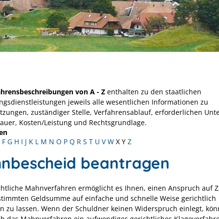
ahrensbeschreibungen von A - Z
enthalten zu den staatlichen
ngsdienstleistungen jeweils alle wesentlichen Informationen zu
tzungen, zuständiger Stelle, Verfahrensablauf, erforderlichen Unt
Dauer, Kosten/Leistung und Rechtsgrundlage.
en
F
G
H
I
J
K
L
M
N
O
P
Q
R
S
T
U
V
W
X
Y
Z
nbescheid beantragen
chtliche Mahnverfahren ermöglicht es Ihnen, einen Anspruch auf 
stimmten Geldsumme auf einfache und schnelle Weise gerichtlich
len zu lassen. Wenn der Schuldner keinen Widerspruch einlegt, kön
ch das Mahnverfahren ein aufwendiges gerichtliches Klageverfahr