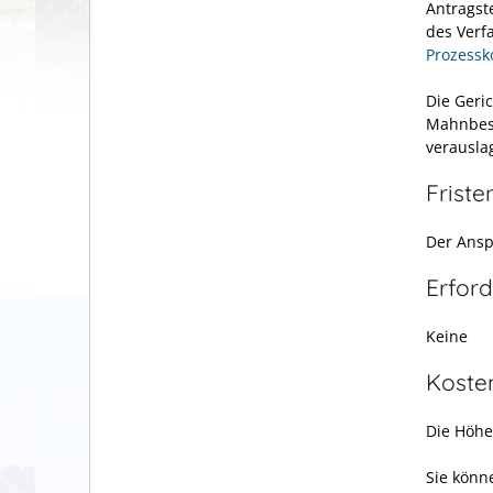
Antragst
des Verf
Prozessk
Die Geri
Mahnbesc
verausla
Friste
Der Ansp
Erford
Keine
Koste
Die Höhe
Sie könn