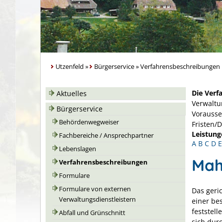
Utzenfeld
»
Bürgerservice
»
Verfahrensbeschreibungen
Die Verf
Aktuelles
Verwaltu
Bürgerservice
Vorausse
Behördenwegweiser
Fristen/
Leistung
Fachbereiche / Ansprechpartner
A
B
C
D
E
Lebenslagen
Mah
Verfahrensbeschreibungen
Formulare
Formulare von externen
Das geri
Verwaltungsdienstleistern
einer be
feststel
Abfall und Grünschnitt
sich dur