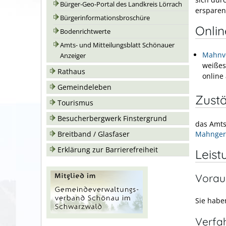
Bürger-Geo-Portal des Landkreis Lörrach
ersparen
Bürgerinformationsbroschüre
Onli
Bodenrichtwerte
Amts- und Mitteilungsblatt Schönauer
Mahnve
Anzeiger
weißes
Rathaus
online
Gemeindeleben
Zustä
Tourismus
Besucherbergwerk Finstergrund
das Amts
Breitband / Glasfaser
Mahnger
Erklärung zur Barrierefreiheit
Leist
Vorau
Sie habe
Verfa