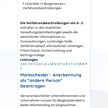
Utzenfeld
»
Bürgerservice
»
Verfahrensbeschreibungen
Die Verfahrensbeschreibungen von A - Z
enthalten zu den staatlichen
Verwaltungsdienstleistungen jeweils alle
wesentlichen Informationen zu
Voraussetzungen, zuständiger Stelle,
Verfahrensablauf, erforderlichen Unterlagen,
Fristen/Dauer, Kosten/Leistung und
Rechtsgrundlage.
Leistungen
A
B
C
D
E
F
G
H
I
J
K
L
M
N
O
P
Q
R
S
T
U
V
W
X
Y
Z
Markscheider - Anerkennung
als "andere Person"
beantragen
Die verantwortlichen Unternehmerinnen und
Unternehmer müssen für Bergbaubetriebe in
Baden-Württemberg ein bergbauliches