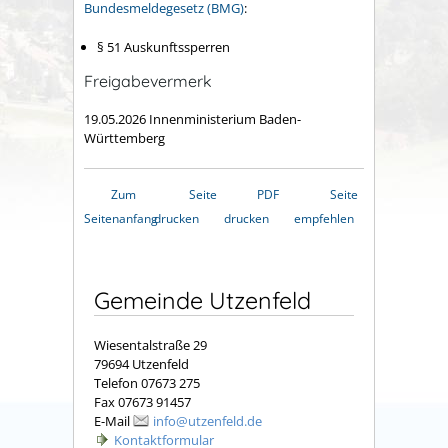
Bundesmeldegesetz (BMG)
:
§ 51 Auskunftssperren
Freigabevermerk
19.05.2026 Innenministerium Baden-
Württemberg
Zum
Seite
PDF
Seite
Seitenanfang
drucken
drucken
empfehlen
Gemeinde Utzenfeld
Wiesentalstraße 29
79694 Utzenfeld
Telefon 07673 275
Fax 07673 91457
E-Mail
info@utzenfeld.de
Kontaktformular