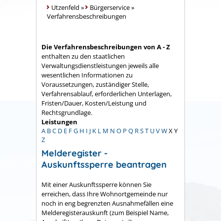
Utzenfeld
»
Bürgerservice
»
Verfahrensbeschreibungen
Die Verfahrensbeschreibungen von A - Z
enthalten zu den staatlichen
Verwaltungsdienstleistungen jeweils alle
wesentlichen Informationen zu
Voraussetzungen, zuständiger Stelle,
Verfahrensablauf, erforderlichen Unterlagen,
Fristen/Dauer, Kosten/Leistung und
Rechtsgrundlage.
Leistungen
A
B
C
D
E
F
G
H
I
J
K
L
M
N
O
P
Q
R
S
T
U
V
W
X
Y
Z
Melderegister -
Auskunftssperre beantragen
Mit einer Auskunftssperre können Sie
erreichen, dass Ihre Wohnortgemeinde nur
noch in eng begrenzten Ausnahmefällen eine
Melderegisterauskunft
(zum Beispiel Name,