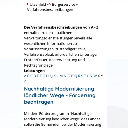
Utzenfeld
»
Bürgerservice
»
Verfahrensbeschreibungen
Die Verfahrensbeschreibungen von A - Z
enthalten zu den staatlichen
Verwaltungsdienstleistungen jeweils alle
wesentlichen Informationen zu
Voraussetzungen, zuständiger Stelle,
Verfahrensablauf, erforderlichen Unterlagen,
Fristen/Dauer, Kosten/Leistung und
Rechtsgrundlage.
Leistungen
A
B
C
D
E
F
G
H
I
J
K
L
M
N
O
P
Q
R
S
T
U
V
W
X
Y
Z
Nachhaltige Modernisierung
ländlicher Wege - Förderung
beantragen
Mit dem Förderprogramm "Nachhaltige
Modernisierung ländlicher Wege" des Landes
sollen die Gemeinden bei der Modernisierung