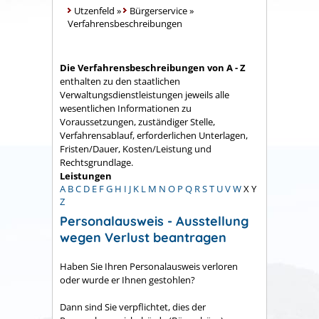
Utzenfeld
»
Bürgerservice
»
Verfahrensbeschreibungen
Die Verfahrensbeschreibungen von A - Z
enthalten zu den staatlichen
Verwaltungsdienstleistungen jeweils alle
wesentlichen Informationen zu
Voraussetzungen, zuständiger Stelle,
Verfahrensablauf, erforderlichen Unterlagen,
Fristen/Dauer, Kosten/Leistung und
Rechtsgrundlage.
Leistungen
A
B
C
D
E
F
G
H
I
J
K
L
M
N
O
P
Q
R
S
T
U
V
W
X
Y
Z
Personalausweis - Ausstellung
wegen Verlust beantragen
Haben Sie Ihren Personalausweis verloren
oder wurde er Ihnen gestohlen?
Dann sind Sie verpflichtet, dies der