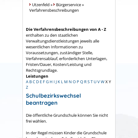
Utzenfeld
»
Bürgerservice
»
Verfahrensbeschreibungen
Die Verfahrensbeschreibungen von A - Z
enthalten zu den staatlichen
Verwaltungsdienstleistungen jeweils alle
wesentlichen Informationen zu
Voraussetzungen, zuständiger Stelle,
Verfahrensablauf, erforderlichen Unterlagen,
Fristen/Dauer, Kosten/Leistung und
Rechtsgrundlage.
Leistungen
A
B
C
D
E
F
G
H
I
J
K
L
M
N
O
P
Q
R
S
T
U
V
W
X
Y
Z
Schulbezirkswechsel
beantragen
Die öffentliche Grundschule können Sie nicht
frei wählen.
In der Regel müssen Kinder die Grundschule