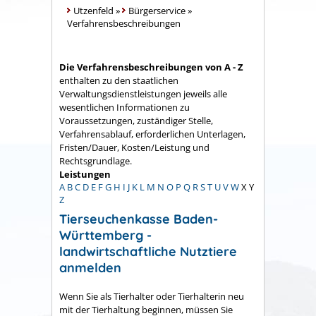
Utzenfeld
»
Bürgerservice
»
Verfahrensbeschreibungen
Die Verfahrensbeschreibungen von A - Z
enthalten zu den staatlichen
Verwaltungsdienstleistungen jeweils alle
wesentlichen Informationen zu
Voraussetzungen, zuständiger Stelle,
Verfahrensablauf, erforderlichen Unterlagen,
Fristen/Dauer, Kosten/Leistung und
Rechtsgrundlage.
Leistungen
A
B
C
D
E
F
G
H
I
J
K
L
M
N
O
P
Q
R
S
T
U
V
W
X
Y
Z
Tierseuchenkasse Baden-
Württemberg -
landwirtschaftliche Nutztiere
anmelden
Wenn Sie als Tierhalter oder Tierhalterin neu
mit der Tierhaltung beginnen, müssen Sie