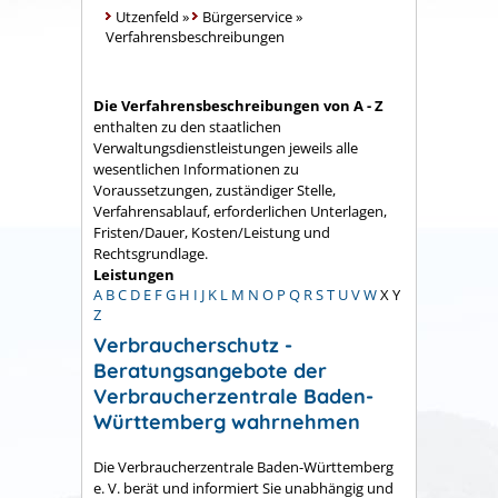
Utzenfeld
»
Bürgerservice
»
Verfahrensbeschreibungen
Die Verfahrensbeschreibungen von A - Z
enthalten zu den staatlichen
Verwaltungsdienstleistungen jeweils alle
wesentlichen Informationen zu
Voraussetzungen, zuständiger Stelle,
Verfahrensablauf, erforderlichen Unterlagen,
Fristen/Dauer, Kosten/Leistung und
Rechtsgrundlage.
Leistungen
A
B
C
D
E
F
G
H
I
J
K
L
M
N
O
P
Q
R
S
T
U
V
W
X
Y
Z
Verbraucherschutz -
Beratungsangebote der
Verbraucherzentrale Baden-
Württemberg wahrnehmen
Die Verbraucherzentrale Baden-Württemberg
e. V. berät und informiert Sie unabhängig und