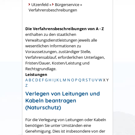
Utzenfeld
»
Bürgerservice
»
Verfahrensbeschreibungen
Die Verfahrensbeschreibungen von A - Z
enthalten zu den staatlichen
Verwaltungsdienstleistungen jeweils alle
wesentlichen Informationen zu
Voraussetzungen, zuständiger Stelle,
Verfahrensablauf, erforderlichen Unterlagen,
Fristen/Dauer, Kosten/Leistung und
Rechtsgrundlage.
Leistungen
A
B
C
D
E
F
G
H
I
J
K
L
M
N
O
P
Q
R
S
T
U
V
W
X
Y
Z
Verlegen von Leitungen und
Kabeln beantragen
(Naturschutz)
Für die Verlegung von Leitungen oder Kabeln
benötigen Sie unter Umständen eine
Genehmigung. Dies ist insbesondere von der