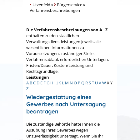
Utzenfeld
»
Bürgerservice
»
Verfahrensbeschreibungen
Die Verfahrensbeschreibungen von A - Z
enthalten zu den staatlichen
Verwaltungsdienstleistungen jeweils alle
wesentlichen Informationen zu
Voraussetzungen, zuständiger Stelle,
Verfahrensablauf, erforderlichen Unterlagen,
Fristen/Dauer, Kosten/Leistung und
Rechtsgrundlage.
Leistungen
A
B
C
D
E
F
G
H
I
J
K
L
M
N
O
P
Q
R
S
T
U
V
W
X
Y
Z
Wiedergestattung eines
Gewerbes nach Untersagung
beantragen
Die zuständige Behörde hatte Ihnen die
Ausübung Ihres Gewerbes wegen
Unzuverlässigkeit untersagt. Wenn Sie Ihr