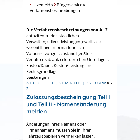
Utzenfeld
»
Bürgerservice
»
Verfahrensbeschreibungen
Die Verfahrensbeschreibungen von A - Z
enthalten zu den staatlichen
Verwaltungsdienstleistungen jeweils alle
wesentlichen Informationen zu
Voraussetzungen, zuständiger Stelle,
Verfahrensablauf, erforderlichen Unterlagen,
Fristen/Dauer, Kosten/Leistung und
Rechtsgrundlage.
Leistungen
A
B
C
D
E
F
G
H
I
J
K
L
M
N
O
P
Q
R
S
T
U
V
W
X
Y
Z
Zulassungsbescheinigung Teil I
und Teil II - Namensänderung
melden
Änderungen Ihres Namens oder
Firmennamens müssen Sie in Ihren
Fahrzeugpapieren vermerken lassen.