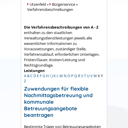
Utzenfeld
»
Bürgerservice
»
Verfahrensbeschreibungen
Die Verfahrensbeschreibungen von A - Z
enthalten zu den staatlichen
Verwaltungsdienstleistungen jeweils alle
wesentlichen Informationen zu
Voraussetzungen, zuständiger Stelle,
Verfahrensablauf, erforderlichen Unterlagen,
Fristen/Dauer, Kosten/Leistung und
Rechtsgrundlage.
Leistungen
A
B
C
D
E
F
G
H
I
J
K
L
M
N
O
P
Q
R
S
T
U
V
W
X
Y
Z
Zuwendungen für flexible
Nachmittagsbetreuung und
kommunale
Betreuungsangebote
beantragen
Bestimmte Träger von Betreuungsangeboten