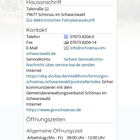
Hausanschrift
Talstraße 22
79677
Schönau im Schwarzwald
Zur elektronischen Fahrplanauskunft
Kontakt
Telefon
07673 8204-0
Fax
07673 8204-14
E-Mail
info@schoenau-im-
schwarzwald.de
Servicekonto
Sichere Servicekonto-
Nachricht über service-bw.de senden
Internet
https://ekp.dvvbw.de/intelliform/forms/gvv-
schoenau-schwarzwald/poststelle/index
Sicher
kommunizieren mit dem
Gemeindeverwaltungsverband Schönau im
Schwarzwald
Internet
https://www.gvvschoenau.de
Öffnungszeiten
Allgemeine Öffnungszeit
Arbeitstag (Mo - Fr)
08:00 Uhr
-
12:00 Uhr