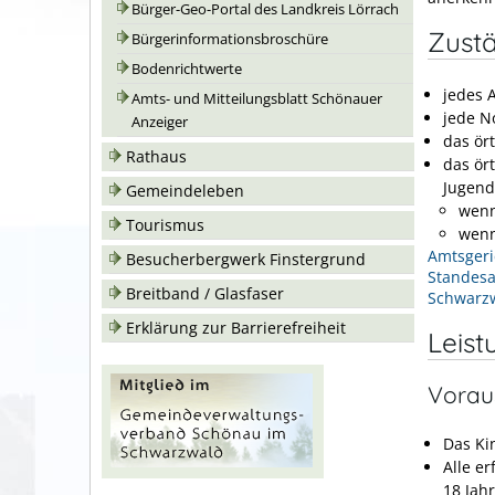
Bürger-Geo-Portal des Landkreis Lörrach
Zustä
Bürgerinformationsbroschüre
Bodenrichtwerte
jedes 
Amts- und Mitteilungsblatt Schönauer
jede N
Anzeiger
das ör
Rathaus
das ör
Jugend
Gemeindeleben
wenn
Tourismus
wenn
Amtsgeri
Besucherbergwerk Finstergrund
Standesa
Breitband / Glasfaser
Schwarz
Erklärung zur Barrierefreiheit
Leist
Vorau
Das Ki
Alle e
18 Jah