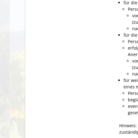
für die
Pers
vo
(z
na
für di
Pers
erfo
Aner
vo
(z
na
für we
eines m
Pers
begl
even
geset
Hinweis:
zuständig