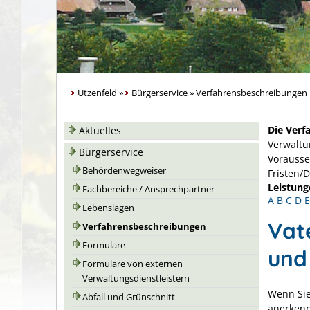
Utzenfeld
»
Bürgerservice
»
Verfahrensbeschreibungen
Die Verf
Aktuelles
Verwaltu
Bürgerservice
Vorausse
Behördenwegweiser
Fristen/
Leistung
Fachbereiche / Ansprechpartner
A
B
C
D
E
Lebenslagen
Vat
Verfahrensbeschreibungen
Formulare
und
Formulare von externen
Verwaltungsdienstleistern
Wenn Sie
Abfall und Grünschnitt
anerkenn