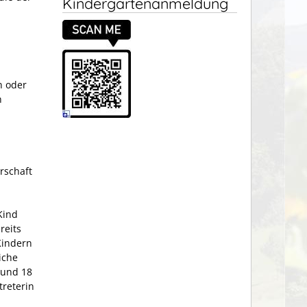
Kindergartenanmeldung
n oder
n
rschaft
Kind
reits
 Kindern
iche
 und 18
treterin