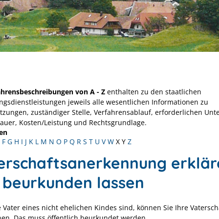
ahrensbeschreibungen von A - Z
enthalten zu den staatlichen
ngsdienstleistungen jeweils alle wesentlichen Informationen zu
tzungen, zuständiger Stelle, Verfahrensablauf, erforderlichen Unt
Dauer, Kosten/Leistung und Rechtsgrundlage.
en
F
G
H
I
J
K
L
M
N
O
P
Q
R
S
T
U
V
W
X
Y
Z
erschaftsanerkennung erklär
 beurkunden lassen
 Vater eines nicht ehelichen Kindes sind, können Sie Ihre Vatersch
en. Das muss öffentlich beurkundet werden.