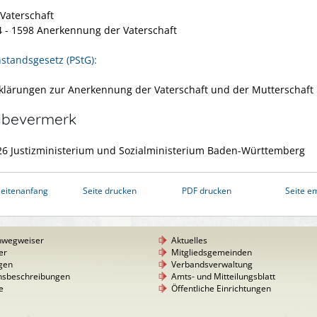
 Vaterschaft
4 - 1598 Anerkennung der Vaterschaft
standsgesetz (PStG):
rklärungen zur Anerkennung der Vaterschaft und der Mutterschaft
abevermerk
6 J
ustizministerium und Sozialministerium Baden-Württemberg
eitenanfang
Seite drucken
PDF drucken
Seite e
nwegweiser
Aktuelles
er
Mitgliedsgemeinden
gen
Verbandsverwaltung
nsbeschreibungen
Amts- und Mitteilungsblatt
e
Öffentliche Einrichtungen