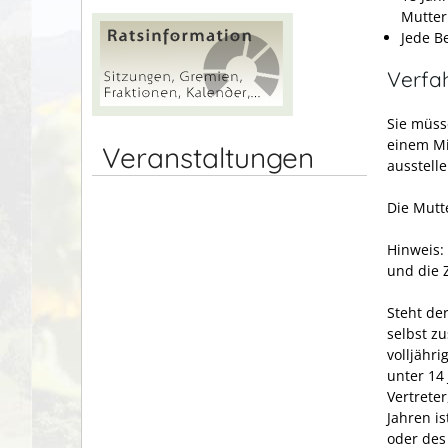
Mutter
Jede Be
Verfa
Sie müss
einem Mi
Veranstaltungen
ausstelle
Die Mutt
Hinweis:
und die 
Steht der
selbst z
volljähri
unter 14
Vertrete
Jahren i
oder des