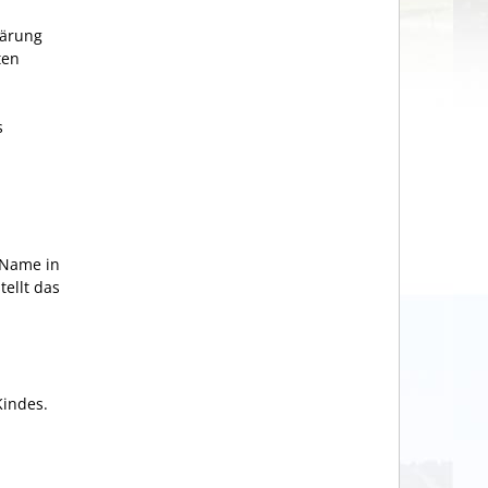
lärung
ten
s
 Name in
ellt das
Kindes.