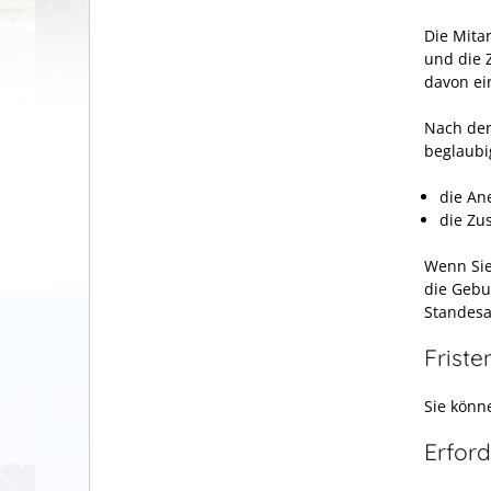
Die Mitar
und die 
davon ei
Nach der
beglaubi
die An
die Zu
Wenn Sie
die Gebu
Standesa
Friste
Sie könn
Erford