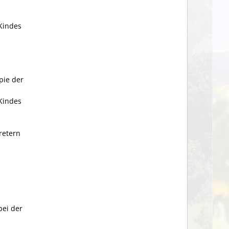
Kindes
pie der
Kindes
retern
bei der