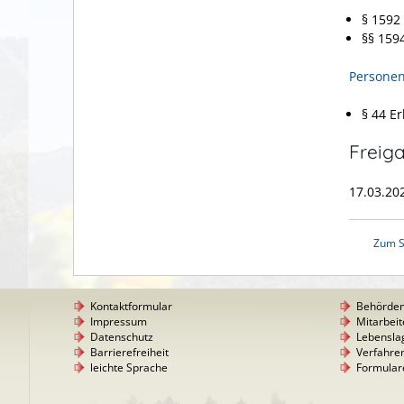
§ 1592
§§ 159
Personen
§ 44 E
Freig
17.03.202
Zum S
Kontaktformular
Behörde
Impressum
Mitarbeit
Datenschutz
Lebensla
Barrierefreiheit
Verfahre
leichte Sprache
Formular