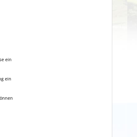
se ein
ng ein
können