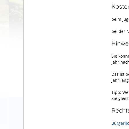
Koste
beim Jug
bei der 
Hinwe
Sie könn
Jahr nac
Das ist 
Jahr lan
Tipp: We
Sie glei
Recht
Bürgerli