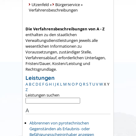
Utzenfeld
»
Bürgerservice
»
Verfahrensbeschreibungen
Die Verfahrensbeschreibungen von A - Z
enthalten zu den staatlichen
Verwaltungsdienstleistungen jeweils alle
wesentlichen Informationen zu
Voraussetzungen, zuständiger Stelle,
Verfahrensablauf, erforderlichen Unterlagen,
Fristen/Dauer, Kosten/Leistung und
Rechtsgrundlage.
Leistungen
A
B
C
D
E
F
G
H
I
J
K
L
M
N
O
P
Q
R
S
T
U
V
W
X
Y
Z
Leistungen suchen
A
Abbrennen von pyrotechnischen
Gegenständen als Erlaubnis- oder
Befähigungsscheininhaber anzeigen