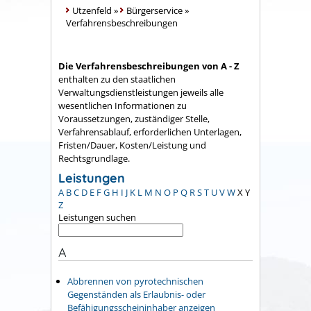
Utzenfeld
»
Bürgerservice
»
Verfahrensbeschreibungen
Die Verfahrensbeschreibungen von A - Z
enthalten zu den staatlichen
Verwaltungsdienstleistungen jeweils alle
wesentlichen Informationen zu
Voraussetzungen, zuständiger Stelle,
Verfahrensablauf, erforderlichen Unterlagen,
Fristen/Dauer, Kosten/Leistung und
Rechtsgrundlage.
Leistungen
A
B
C
D
E
F
G
H
I
J
K
L
M
N
O
P
Q
R
S
T
U
V
W
X
Y
Z
Leistungen suchen
A
Abbrennen von pyrotechnischen
Gegenständen als Erlaubnis- oder
Befähigungsscheininhaber anzeigen