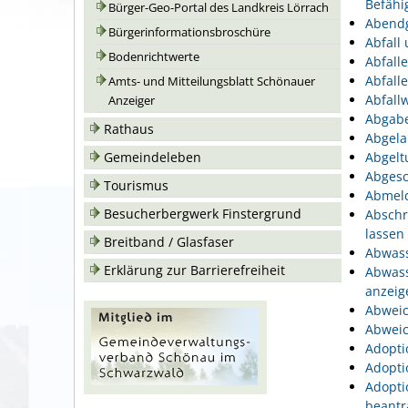
Befähi
Bürger-Geo-Portal des Landkreis Lörrach
Abend
Bürgerinformationsbroschüre
Abfall
Bodenrichtwerte
Abfall
Abfall
Amts- und Mitteilungsblatt Schönauer
Abfallw
Anzeiger
Abgabe
Rathaus
Abgela
Gemeindeleben
Abgelt
Abgesc
Tourismus
Abmeld
Besucherbergwerk Finstergrund
Abschr
lassen
Breitband / Glasfaser
Abwass
Erklärung zur Barrierefreiheit
Abwass
anzeig
Abweic
Abweic
Adopti
Adopti
Adopti
beantr