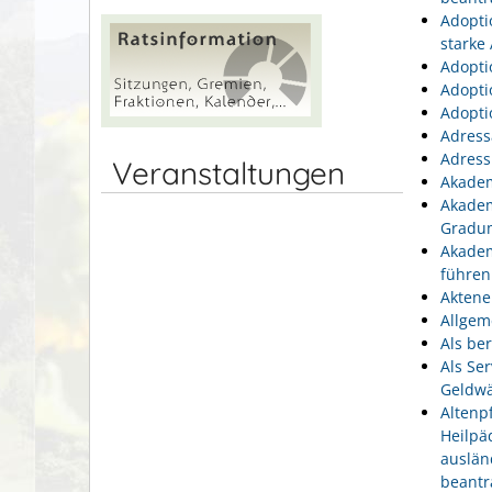
Adopti
starke
Adopti
Adopti
Adopti
Adress
Adress
Veranstaltungen
Akadem
Akadem
Gradu
Akadem
führen
Aktene
Allgem
Als be
Als Se
Geldwä
Altenp
Heilpä
auslän
beantr