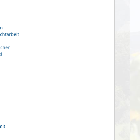
en
chtarbeit
ichen
i
mit