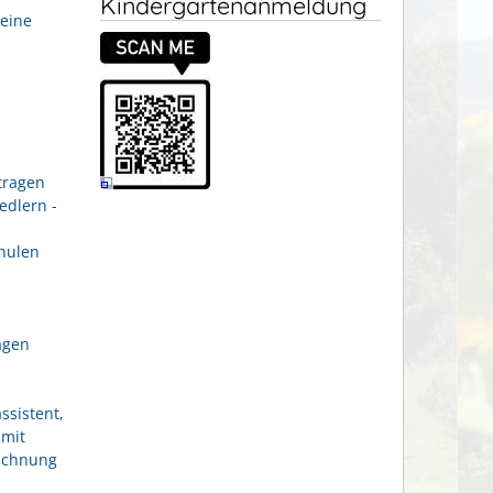
Kindergartenanmeldung
eine
tragen
edlern -
hulen
agen
ssistent,
 mit
eichnung