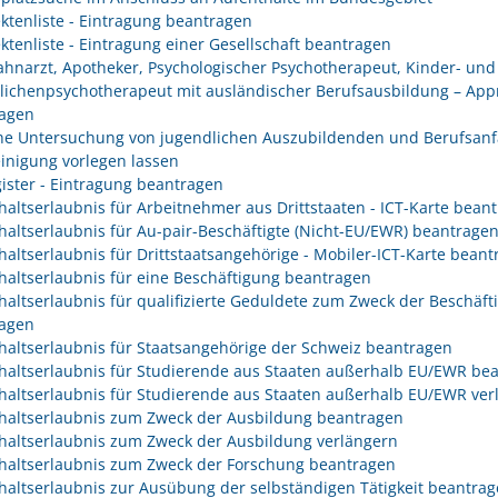
ektenliste - Eintragung beantragen
ektenliste - Eintragung einer Gesellschaft beantragen
Zahnarzt, Apotheker, Psychologischer Psychotherapeut, Kinder- und
lichenpsychotherapeut mit ausländischer Berufsausbildung – App
agen
che Untersuchung von jugendlichen Auszubildenden und Berufsanf
inigung vorlegen lassen
gister - Eintragung beantragen
haltserlaubnis für Arbeitnehmer aus Drittstaaten - ICT-Karte bean
haltserlaubnis für Au-pair-Beschäftigte (Nicht-EU/EWR) beantrage
haltserlaubnis für Drittstaatsangehörige - Mobiler-ICT-Karte bean
haltserlaubnis für eine Beschäftigung beantragen
haltserlaubnis für qualifizierte Geduldete zum Zweck der Beschäft
agen
haltserlaubnis für Staatsangehörige der Schweiz beantragen
haltserlaubnis für Studierende aus Staaten außerhalb EU/EWR be
haltserlaubnis für Studierende aus Staaten außerhalb EU/EWR ver
haltserlaubnis zum Zweck der Ausbildung beantragen
haltserlaubnis zum Zweck der Ausbildung verlängern
haltserlaubnis zum Zweck der Forschung beantragen
haltserlaubnis zur Ausübung der selbständigen Tätigkeit beantra