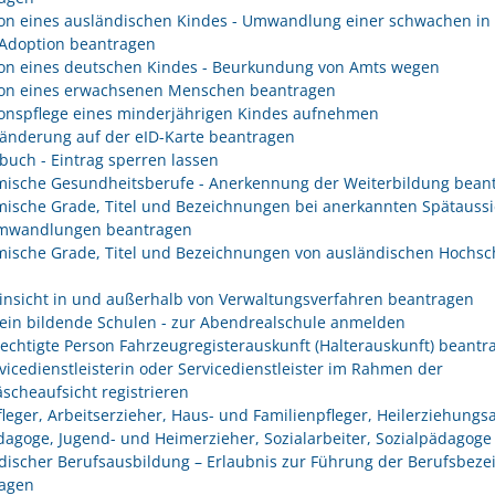
on eines ausländischen Kindes - Umwandlung einer schwachen in 
 Adoption beantragen
on eines deutschen Kindes - Beurkundung von Amts wegen
on eines erwachsenen Menschen beantragen
onspflege eines minderjährigen Kindes aufnehmen
änderung auf der eID-Karte beantragen
buch - Eintrag sperren lassen
ische Gesundheitsberufe - Anerkennung der Weiterbildung bean
ische Grade, Titel und Bezeichnungen bei anerkannten Spätaussi
mwandlungen beantragen
ische Grade, Titel und Bezeichnungen von ausländischen Hochsc
insicht in und außerhalb von Verwaltungsverfahren beantragen
ein bildende Schulen - zur Abendrealschule anmelden
rechtigte Person Fahrzeugregisterauskunft (Halterauskunft) beantr
rvicedienstleisterin oder Servicedienstleister im Rahmen der
scheaufsicht registrieren
fleger, Arbeitserzieher, Haus- und Familienpfleger, Heilerziehungsa
dagoge, Jugend- und Heimerzieher, Sozialarbeiter, Sozialpädagoge
discher Berufsausbildung – Erlaubnis zur Führung der Berufsbez
agen