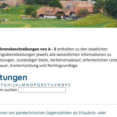
ahrensbeschreibungen von A - Z
enthalten zu den staatlichen
ngsdienstleistungen jeweils alle wesentlichen Informationen zu
tzungen, zuständiger Stelle, Verfahrensablauf, erforderlichen Unt
Dauer, Kosten/Leistung und Rechtsgrundlage.
stungen
F
G
H
I
J
K
L
M
N
O
P
Q
R
S
T
U
V
W
X
Y
Z
en suchen
nen von pyrotechnischen Gegenständen als Erlaubnis- oder