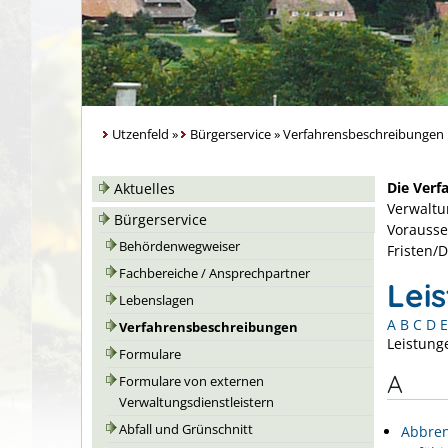
Utzenfeld
»
Bürgerservice
»
Verfahrensbeschreibungen
Die Verf
Aktuelles
Verwaltu
Bürgerservice
Vorausse
Behördenwegweiser
Fristen/
Fachbereiche / Ansprechpartner
Lei
Lebenslagen
A
B
C
D
E
Verfahrensbeschreibungen
Leistung
Formulare
A
Formulare von externen
Verwaltungsdienstleistern
Abfall und Grünschnitt
Abbren