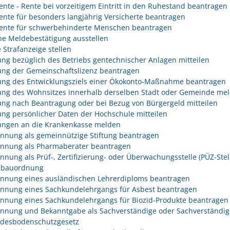
rente - Rente bei vorzeitigem Eintritt in den Ruhestand beantragen
rente für besonders langjährig Versicherte beantragen
rente für schwerbehinderte Menschen beantragen
he Meldebestätigung ausstellen
 Strafanzeige stellen
ng bezüglich des Betriebs gentechnischer Anlagen mitteilen
ng der Gemeinschaftslizenz beantragen
ng des Entwicklungsziels einer Ökokonto-Maßnahme beantragen
ng des Wohnsitzes innerhalb derselben Stadt oder Gemeinde me
ng nach Beantragung oder bei Bezug von Bürgergeld mitteilen
ng persönlicher Daten der Hochschule mitteilen
ngen an die Krankenkasse melden
nnung als gemeinnützige Stiftung beantragen
nnung als Pharmaberater beantragen
nnung als Prüf-, Zertifizierung- oder Überwachungsstelle (PÜZ-Stel
sbauordnung
nnung eines ausländischen Lehrerdiploms beantragen
nnung eines Sachkundelehrgangs für Asbest beantragen
nnung eines Sachkundelehrgangs für Biozid-Produkte beantragen
nnung und Bekanntgabe als Sachverständige oder Sachverständig
desbodenschutzgesetz