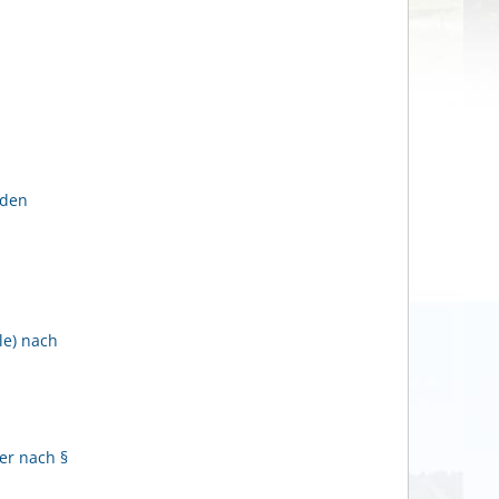
lden
le) nach
er nach §