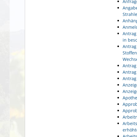
Anfrag
Angabe
Strahl
Anhäng
Anmeld
Antrag
in bes
Antrag
Stoffe
Wechse
Antrag
Antrag
Antrag
Anzeig
Anzeig
Apothe
Approb
Approb
Arbeit
Arbeit
erhöht
Arbeit