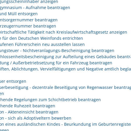
gungsscheininhaber anzeigen
gymnasium - Aufnahme beantragen
 und Müll entsorgen
entsorgernummer beantragen
erzeugernummer beantragen
irtschaftliche Tätigkeit nach Kreislaufwirtschaftsgesetz anzeigen
 für den Deutschen Weinfonds entrichten
ufenen Führerschein neu ausstellen lassen
ungsteuer - Nichtveranlagungs-Bescheinigung beantragen
hlossenheitsbescheinigung zur Aufteilung eines Gebäudes beant
ung / Außerbetriebsetzung für ein Fahrzeug beantragen
iften, Ablichtungen, Vervielfältigungen und Negative amtlich begl
er entsorgen
erbeseitigung - dezentrale Beseitigung von Regenwasser beantra
en
hende Regelungen zum Schichtbetrieb beantragen
hende Ruhezeit beantragen
on - Akteneinsicht beantragen
on - sich als Adoptiveltern bewerben
on eines ausländischen Kindes - Beurkundung im Geburtenregiste
agen