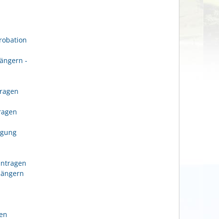
robation
ängern -
tragen
n
tragen
igung
antragen
längern
gen