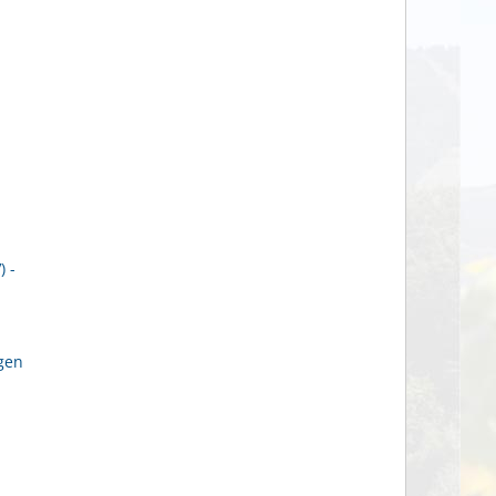
 -
gen