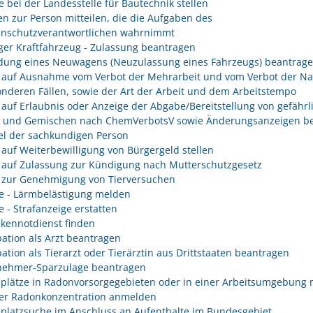
e bei der Landesstelle für Bautechnik stellen
n zur Person mitteilen, die die Aufgaben des
enschutzverantwortlichen wahrnimmt
er Kraftfahrzeug - Zulassung beantragen
ung eines Neuwagens (Neuzulassung eines Fahrzeugs) beantrag
 auf Ausnahme vom Verbot der Mehrarbeit und vom Verbot der Na
onderen Fällen, sowie der Art der Arbeit und dem Arbeitstempo
 auf Erlaubnis oder Anzeige der Abgabe/Bereitstellung von gefährl
n und Gemischen nach ChemVerbotsV sowie Änderungsanzeigen be
l der sachkundigen Person
 auf Weiterbewilligung von Bürgergeld stellen
 auf Zulassung zur Kündigung nach Mutterschutzgesetz
 zur Genehmigung von Tierversuchen
e - Lärmbelästigung melden
e - Strafanzeige erstatten
kennotdienst finden
ation als Arzt beantragen
ation als Tierarzt oder Tierärztin aus Drittstaaten beantragen
nehmer-Sparzulage beantragen
splätze in Radonvorsorgegebieten oder in einer Arbeitsumgebung 
er Radonkonzentration anmelden
splatzsuche im Anschluss an Aufenthalte im Bundesgebiet