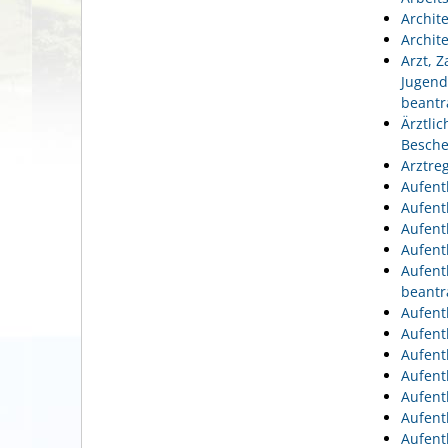
Archit
Archit
Arzt, 
Jugend
beantr
Ärztli
Besche
Arztre
Aufent
Aufent
Aufent
Aufent
Aufent
beantr
Aufent
Aufent
Aufent
Aufent
Aufent
Aufent
Aufent