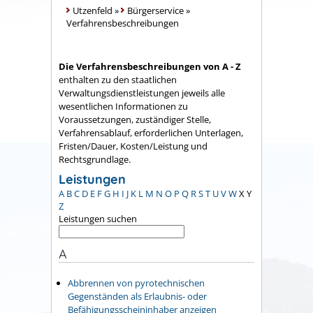
Utzenfeld
»
Bürgerservice
»
Verfahrensbeschreibungen
Die Verfahrensbeschreibungen von A - Z
enthalten zu den staatlichen
Verwaltungsdienstleistungen jeweils alle
wesentlichen Informationen zu
Voraussetzungen, zuständiger Stelle,
Verfahrensablauf, erforderlichen Unterlagen,
Fristen/Dauer, Kosten/Leistung und
Rechtsgrundlage.
Leistungen
A
B
C
D
E
F
G
H
I
J
K
L
M
N
O
P
Q
R
S
T
U
V
W
X
Y
Z
Leistungen suchen
A
Abbrennen von pyrotechnischen
Gegenständen als Erlaubnis- oder
Befähigungsscheininhaber anzeigen