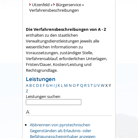
Utzenfeld
»
Bürgerservice
»
Verfahrensbeschreibungen
Die Verfahrensbeschreibungen von A - Z
enthalten zu den staatlichen
Verwaltungsdienstleistungen jeweils alle
wesentlichen Informationen zu
Voraussetzungen, zuständiger Stelle,
Verfahrensablauf, erforderlichen Unterlagen,
Fristen/Dauer, Kosten/Leistung und
Rechtsgrundlage.
Leistungen
A
B
C
D
E
F
G
H
I
J
K
L
M
N
O
P
Q
R
S
T
U
V
W
X
Y
Z
Leistungen suchen
A
Abbrennen von pyrotechnischen
Gegenständen als Erlaubnis- oder
Befähigungsscheininhaber anzeigen