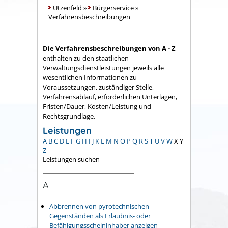
Utzenfeld
»
Bürgerservice
»
Verfahrensbeschreibungen
Die Verfahrensbeschreibungen von A - Z
enthalten zu den staatlichen
Verwaltungsdienstleistungen jeweils alle
wesentlichen Informationen zu
Voraussetzungen, zuständiger Stelle,
Verfahrensablauf, erforderlichen Unterlagen,
Fristen/Dauer, Kosten/Leistung und
Rechtsgrundlage.
Leistungen
A
B
C
D
E
F
G
H
I
J
K
L
M
N
O
P
Q
R
S
T
U
V
W
X
Y
Z
Leistungen suchen
A
Abbrennen von pyrotechnischen
Gegenständen als Erlaubnis- oder
Befähigungsscheininhaber anzeigen